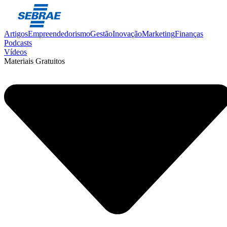
Artigos
Empreendedorismo
Gestão
Inovação
Marketing
Finanças
Podcasts
Vídeos
Materiais Gratuitos