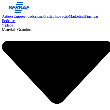
Artigos
Empreendedorismo
Gestão
Inovação
Marketing
Finanças
Podcasts
Vídeos
Materiais Gratuitos