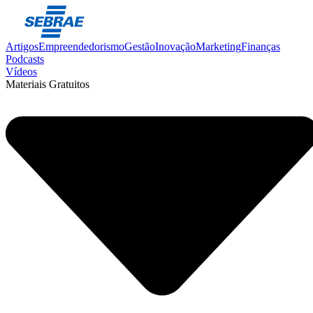
Artigos
Empreendedorismo
Gestão
Inovação
Marketing
Finanças
Podcasts
Vídeos
Materiais Gratuitos