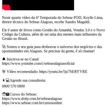
Neste quarto vídeo da 6ª Temporada do Sebrae POD, Keylle Lima,
diretor técnico do Sebrae Alagoas, recebe Sandro Magaldi.
Ele é autor de livros como Gestão do Amanhã, Vendas 3.0 e o Novo
Código da Cultura, além de ser uma das mentes mais influentes da
Gestão no Brasil.
🚀 Somos o seu guia para desbravar o universo dos negócios e das
oportunidades em Alagoas. Se precisar da gente, é só chamar!
🔔 Inscreva-se no Canal:
https://www.youtube.com/c/sebraealagoasoficial
🎯 Vídeo recomendado: https://youtu.be/5jz7SERYVRE
👩💻Agende sua consultoria:
0800 570 0800
🧑‍🏫Cursos do Sebrae:
https://www.doity.com.br/sebraealagoas
https://www.sebrae.com.br/cursosonline