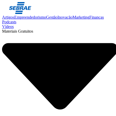
Artigos
Empreendedorismo
Gestão
Inovação
Marketing
Finanças
Podcasts
Vídeos
Materiais Gratuitos