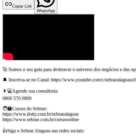
Copiar Link
WhatsApp
🚀 Somos o seu guia para desbravar o universo dos negócios e das op
🔔 Inscreva-se no Canal: https://www.youtube.com/c/sebraealagoasofi
👩💻Agende sua consultoria:
0800 570 0800
🧑‍🏫Cursos do Sebrae:
https://www.doity.com.br/sebraealagoas
https://www.sebrae.com.br/cursosonline
👍Siga o Sebrae Alagoas nas redes sociais: