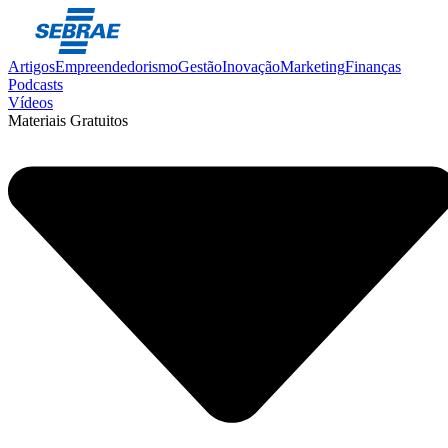
Artigos
Empreendedorismo
Gestão
Inovação
Marketing
Finanças
Podcasts
Vídeos
Materiais Gratuitos