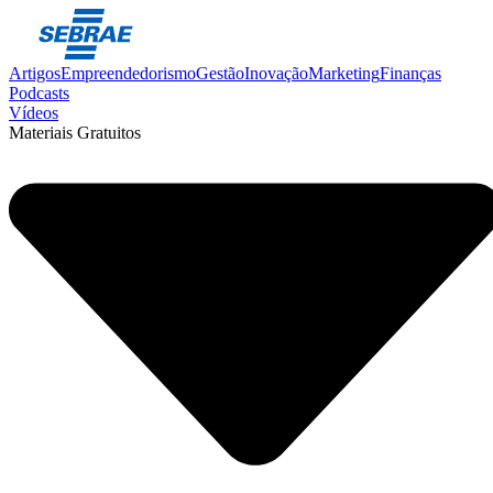
Artigos
Empreendedorismo
Gestão
Inovação
Marketing
Finanças
Podcasts
Vídeos
Materiais Gratuitos