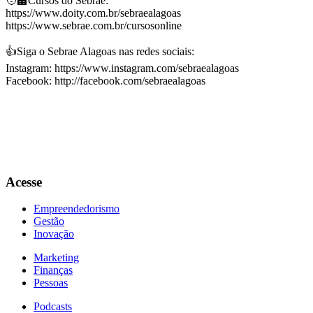
🧑‍🏫Cursos do Sebrae:
https://www.doity.com.br/sebraealagoas
https://www.sebrae.com.br/cursosonline
👍Siga o Sebrae Alagoas nas redes sociais:
Instagram: https://www.instagram.com/sebraealagoas
Facebook: http://facebook.com/sebraealagoas
Acesse
Empreendedorismo
Gestão
Inovação
Marketing
Finanças
Pessoas
Podcasts