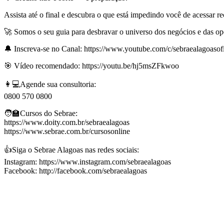
Assista até o final e descubra o que está impedindo você de acessar re
🚀 Somos o seu guia para desbravar o universo dos negócios e das op
🔔 Inscreva-se no Canal: https://www.youtube.com/c/sebraealagoasofi
🎯 Vídeo recomendado: https://youtu.be/hj5msZFkwoo
👩💻Agende sua consultoria:
0800 570 0800
🧑‍🏫Cursos do Sebrae:
https://www.doity.com.br/sebraealagoas
https://www.sebrae.com.br/cursosonline
👍Siga o Sebrae Alagoas nas redes sociais:
Instagram: https://www.instagram.com/sebraealagoas
Facebook: http://facebook.com/sebraealagoas