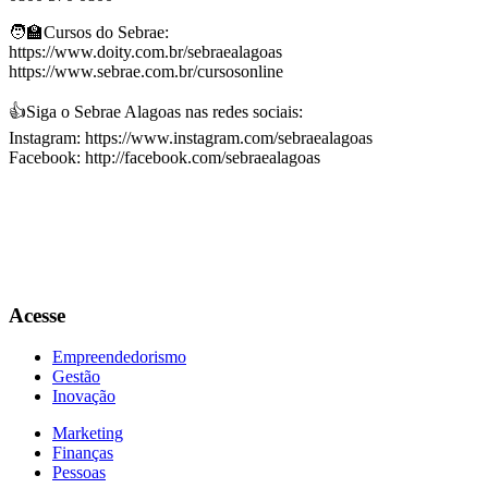
🧑‍🏫Cursos do Sebrae:
https://www.doity.com.br/sebraealagoas
https://www.sebrae.com.br/cursosonline
👍Siga o Sebrae Alagoas nas redes sociais:
Instagram: https://www.instagram.com/sebraealagoas
Facebook: http://facebook.com/sebraealagoas
Acesse
Empreendedorismo
Gestão
Inovação
Marketing
Finanças
Pessoas