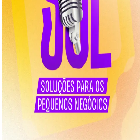
0:00
1.0
x
Neste oitavo episódio, a conversa é sobre como a criação de
Procedimentos Operacionais Padrão (POP) ajuda os pequenos
negócios a trabalhar com mais qualidade, menos retrabalho e mais
segurança, além de facilitar o treinamento da equipe e melhorar a
produtividade no dia a dia.
A consultoria do Sebrae apoia empreendedores na construção do POP
de forma técnica e prática, garantindo processos claros, eficientes e
alinhados às exigências legais do setor.
Para mais informações, é só ligar no 0800 570 0800.
SOBRE A SÉRIE SOL
Esse podcast foi criado através de Inteligência Artificial, com o
objetivo de apresentar, em linguagem simples, como as soluções do
Sebrae podem impulsionar as micro e pequenas empresas.
Em 10 episódios, trazemos conversas sobre temas específicos ligados
aos pequenos negócios, desmistificando conceitos e mostrando
oportunidades para o desenvolvimento e o fortalecimento do
empreendedorismo.