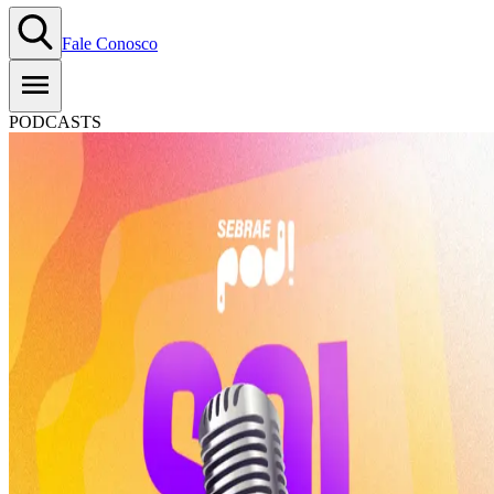
Fale Conosco
PODCASTS
#T8E08: SOL | Procedimentos
Operacionais Padrão nos
pequenos negócios
23.04.2026
Copiar Link
WhatsApp
Ouça aqui