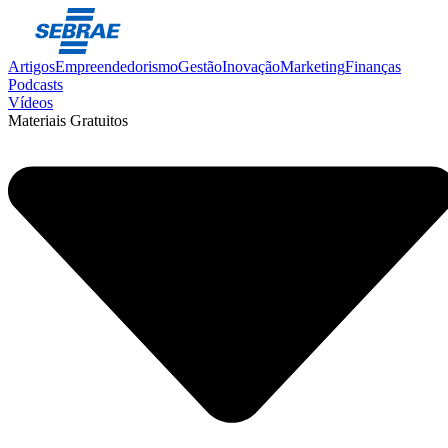
Artigos
Empreendedorismo
Gestão
Inovação
Marketing
Finanças
Podcasts
Vídeos
Materiais Gratuitos