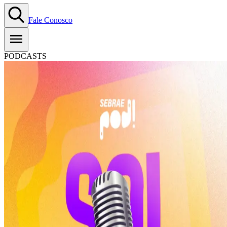
Fale Conosco
PODCASTS
#T8E05: SOL | Inteligência
Artificial e Gestão de Negócios
02.04.2026
Copiar Link
WhatsApp
Ouça aqui
0:00
1.0
x