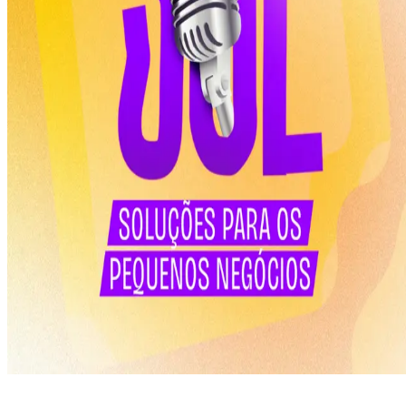
Este quinto episódio apresenta, de forma simples, como a Inteligência
Artificial pode ajudar pequenos negócios, a partir de exemplos prático
do dia a dia, simplificando os principais receios de quem está
começando.
Esse conteúdo se conecta à consultoria Procedimento Estruturado par
Aplicações com IA (PE-AIA) , que ajuda empreendedores a identifica
processos que podem ser automatizados e a estruturar rotinas prontas
para uso em ferramentas de IA .
Para mais informações, é só ligar no 0800 570 0800.
SOBRE A SÉRIE SOL
Esse podcast foi criado através de Inteligência Artificial, com o
objetivo de apresentar, em linguagem simples, como as soluções do
Sebrae podem impulsionar as micro e pequenas empresas.
Em 10 episódios, trazemos conversas sobre temas específicos ligados
aos pequenos negócios, desmistificando conceitos e mostrando
oportunidades para o desenvolvimento e o fortalecimento do
empreendedorismo.