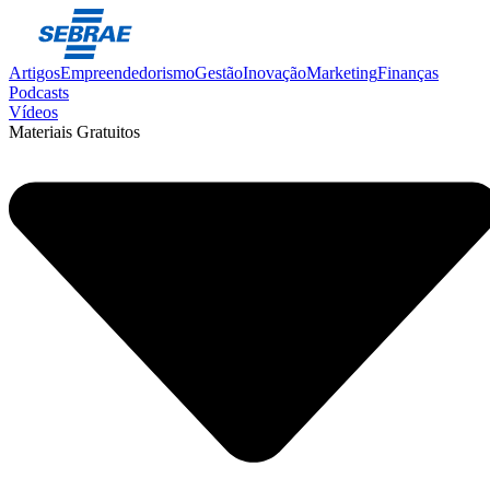
Artigos
Empreendedorismo
Gestão
Inovação
Marketing
Finanças
Podcasts
Vídeos
Materiais Gratuitos