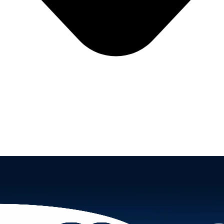
cio | Com Petrúcia Lopes &#821