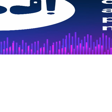
e Alagoas. As peças feitas à mão têm chamado a atenção não apenas dos
obre esse tema recebemos Petrúcia Lopes, do Instituto do Bordado Filé