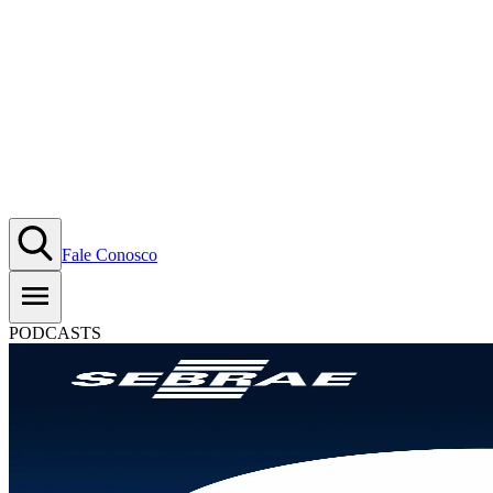
Fale Conosco
PODCASTS
#T04E06: Artesanato como Negó
30.07.2024