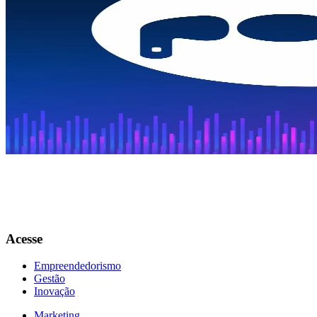
Copiar Link
WhatsApp
Ouça aqui
0:00
1.0
x
O bordado de Filé é um dos patrimônios culturais mais importantes d
nacionais e lojas de museus como o MASP, em São Paulo. Para falar s
Acesse
Empreendedorismo
Gestão
Inovação
Marketing