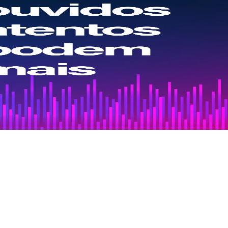
l e rentável. Neste episódio recebemos Andrea Santos Leopoldino, da