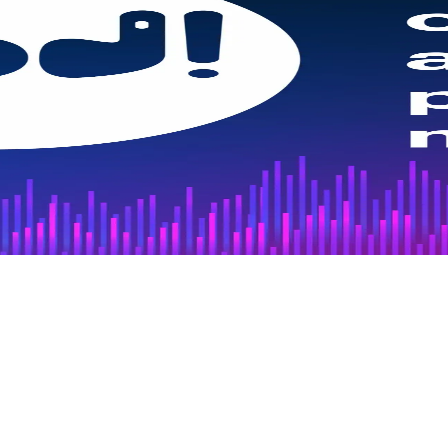
que atuam com geração de energia têm investido nessa fonte sustentáve
ória.