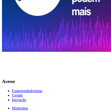
0:00
1.0
x
A quarta temporada do pod! começa com um bate-papo sobre o setor
produtivo alagoano, empreendedorismo e os desafios que os
empresários enfrentam para fazer sucesso e ter destaque no mercado.
Recebemos Normando Cândido, proprietário da Água Mineral
Aldebaran , uma marca que há anos faz parte da vida dos alagoanos
para falar dos avanços em gestão e produtividade na empresa.
Acesse
Empreendedorismo
Gestão
Inovação
Marketing