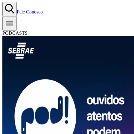
Fale Conosco
PODCASTS
#T04E01: Modernizando o chão
de fábrica | Com Normando
Cândido &#8211; Água Minera
Aldebaran
25.06.2024
Copiar Link
WhatsApp
Ouça aqui