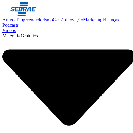
Artigos
Empreendedorismo
Gestão
Inovação
Marketing
Finanças
Podcasts
Vídeos
Materiais Gratuitos