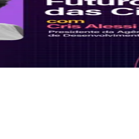
oas, recebe Cris Alessi, presidente da Agência Curitiba de Desenvolvime
nização, igualdade e inclusão. Ouça o episódio e entenda como evolui