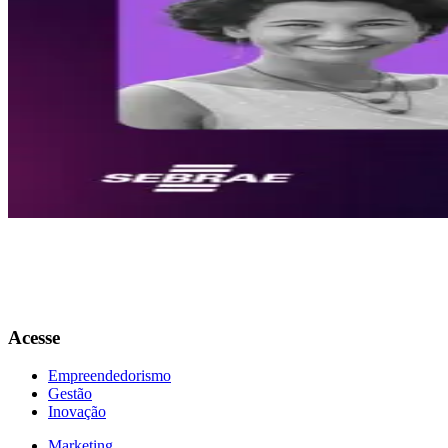
Copiar Link
WhatsApp
Ouça aqui
0:00
1.0
x
No quinto episódio, Vinicius Lages, o diretor técnico do Sebrae Alag
inovação e novas políticas de planejamento urbano, com foco em huma
Acesse
Empreendedorismo
Gestão
Inovação
Marketing