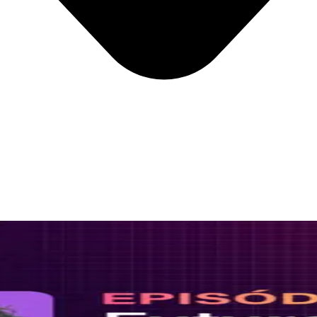
s &#8211; Com Cris Alessi