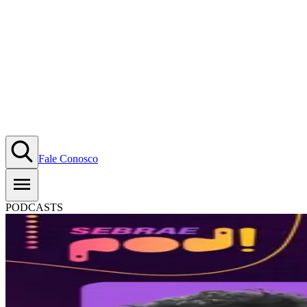
Fale Conosco
PODCASTS
#T02EP05: O futuro das cidade
30.08.2022