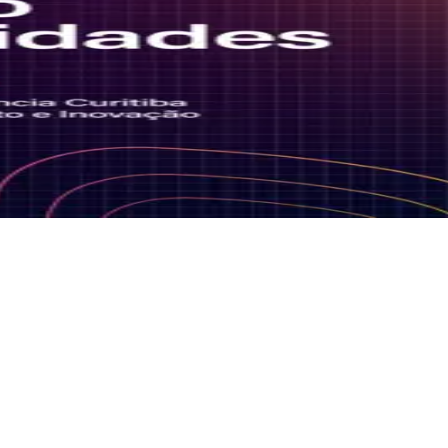
nto e Inovação, para falar sobre a construção de ecossistemas de
r as cidades em direção a um futuro emergente.