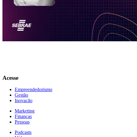
No terceiro episódio da segunda temporada recebemos Ligia Barros,
head da WGSN, autoridade global em mudanças. A empresa, sediada
em Londres, usa a previsão de tendências combinada com ciência de
dados para mapear as transformações do mercado e hoje compartilha
conosco os insights sobre as transformações do perfil do consumidor
pós pandemia.
Acesse
Empreendedorismo
Gestão
Inovação
Marketing
Finanças
Pessoas
Podcasts