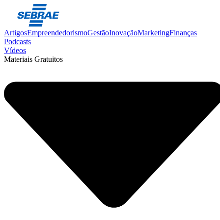
Artigos
Empreendedorismo
Gestão
Inovação
Marketing
Finanças
Podcasts
Vídeos
Materiais Gratuitos