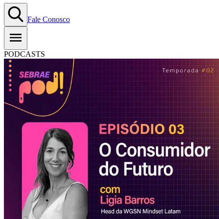
Fale Conosco
PODCASTS
#T02EP03: Consumidor do
Futuro &#8211; Ligia Barros
16.08.2022
Copiar Link
WhatsApp
Ouça aqui
0:00
1.0
x