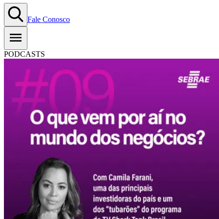
Fale Conosco
PODCASTS
#T01EP09: O que vem por aí no
mundo dos negócios? &#8211;
Com Camila Farani
08.12.2020
Copiar Link
WhatsApp
Ouça aqui