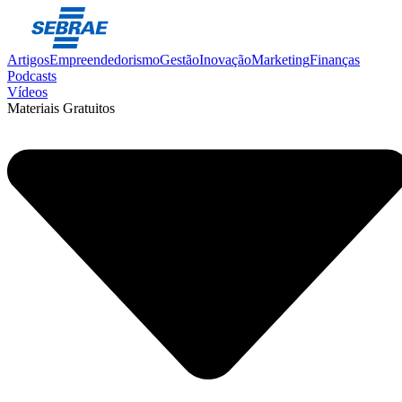
Artigos
Empreendedorismo
Gestão
Inovação
Marketing
Finanças
Podcasts
Vídeos
Materiais Gratuitos