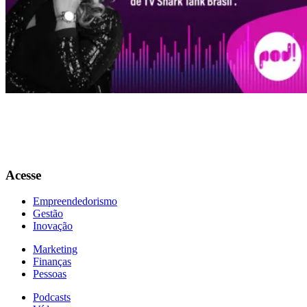
0:00
1.0
x
Camila Farani, um dos tubarões do programa de TV Shark Tank
Brasil, é a convidada no episódio nove do Pod! e traz insights sobre o
perfil empreendedor desejados para esses novos tempos e as próximas
tendências para o mundo dos negócios. Confira!
Acesse
Empreendedorismo
Gestão
Inovação
Marketing
Finanças
Pessoas
Podcasts