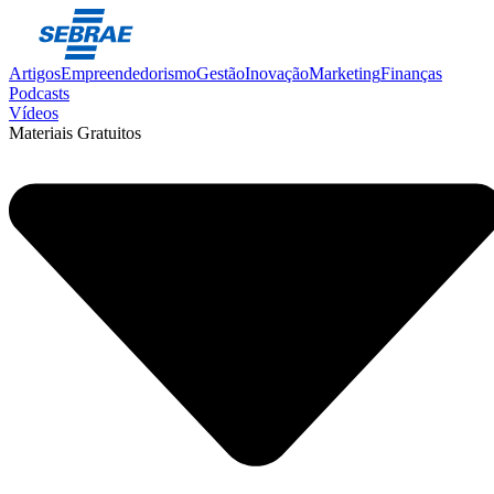
Artigos
Empreendedorismo
Gestão
Inovação
Marketing
Finanças
Podcasts
Vídeos
Materiais Gratuitos