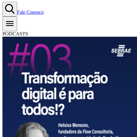
Fale Conosco
PODCASTS
#T01EP03: Transformação
digital é para todos!? &#8211;
Com Heloisa Menezes
27.10.2020
Copiar Link
WhatsApp
Ouça aqui