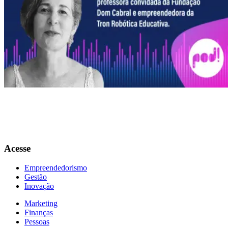
0:00
1.0
x
Heloisa Menezes, fundadora da Flow Consultoria e empreendedora d
Tron Robótica Educativa, é a convidada do terceiro episódio da
temporada “O Mundo Mudou. E você?”, e fala sobre como os
pequenos negócios podem iniciar o processo de transformação digital.
Conseguiremos mudar nosso olhar sobre as tecnologias após a crise?
Confira o bate-papo completo!
Acesse
Empreendedorismo
Gestão
Inovação
Marketing
Finanças
Pessoas