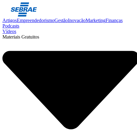
Artigos
Empreendedorismo
Gestão
Inovação
Marketing
Finanças
Podcasts
Vídeos
Materiais Gratuitos