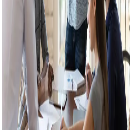
time em direção aos objetivos estabelecidos.
Bons líderes não menosprezam seus colaboradores e muito meno
os agridem verbalmente.
Eles são capazes de comunicar uma visão
clara, oferecer orientação e apoio e capacitar os membros da equipe
para alcançar seu pleno potencial.
5. Resiliência
Os atletas olímpicos enfrentam uma série de desafios para chegar
preparados aos jogos. Durante todo o processo de preparação, eles
estão suscetíveis a lesões e outras adversidades.
A capacidade de se recuperar desses contratempos e continuar
avançando é essencial para o sucesso de cada um.
Eles não podem
desistir.
Uma equipe de vendas também enfrentará obstáculos e rejeições, mas
é importante cultivar resiliência e perseverança para superar esses
desafios e seguir em frente.
Uma eficiente gestão da equipe de vendas contribui para
melhores
resultados
de qualquer empresa, independentemente do seu segmento.
Além disso, bons líderes incentivam o time a melhorar seu