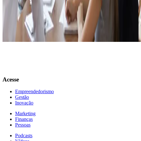
desempenho e a conquistar as metas da empresa. Como você pode
perceber, para que tudo funcione, é preciso de cooperação tanto da
liderança quanto dos demais colaboradores.
Gostou de aprender mais sobre o assunto e melhorar os resultados da
sua equipe de vendas? Aproveite e se inscreva no nosso curso
EAD
Gestão de Equipe de Vendas
, online e gratuito.
Acesse
Empreendedorismo
Gestão
Inovação
Marketing
Finanças
Pessoas
Podcasts