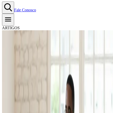
Fale Conosco
ARTIGOS
5 lições das Olimpíadas 2024
para gestão de equipe de vendas
05.07.2024
-
Tempo estimado de leitura:
3
min
Copiar Link
WhatsApp
Quando falamos em
gestão da equipe de vendas
, estamos nos
referindo a um processo muito importante de liderança, organização e
orientação de colaboradores responsáveis por gerar receita por meio d
venda de produtos ou serviços.