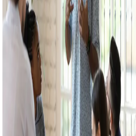
imagina atingir.
Da mesma forma, uma equipe de vendas precisa cultivar uma
mentalidade vencedora, focada em soluções, persistência e busca
contínua pelo sucesso.
3. Trabalho em equipe
Mesmo os atletas que competem individualmente têm uma equipe por
trás dos seus resultados. Seja o treinador, seja o preparador físico, tod
ali trabalham com um objetivo: tornar aquele atleta campeão.
O sucesso dessas equipes depende da capacidade de seus membros
trabalharem juntos de forma eficaz, comunicarem-se bem e apoiarem
uns aos outros.
Assim, falando do âmbito empresarial, podemos afirmar que uma
equipe de vendas precisa
colaborar, compartilhar ideias e recursos
trabalhar em conjunto para alcançar metas em comum
.
4. Liderança
Os líderes são fundamentais tanto nas equipes olímpicas quanto nas
equipes de
vendas
. Eles inspiram, motivam e orientam os membros d