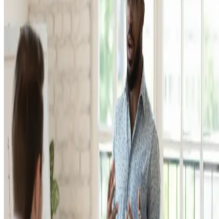
Uma equipe de vendas bem gerenciada é mais produtiva, motivada e
capaz de atingir (ou até mesmo superar) suas metas — e é aqui que as
Olimpíadas podem nos trazer valiosas lições.
Continue a leitura e entenda como os atletas olímpicos podem ajudar
você a otimizar a sua gestão da equipe de vendas.
1. Consistência
Assim como os atletas olímpicos precisam de consistência em seu
treinamento e desempenho para alcançar o sucesso, uma equipe de
vendas também precisa manter uma abordagem consistente em suas
atividades diárias.
Isso significa
seguir processos, cumprir metas regularmente
,
identificar gargalos na
negociação
e manter um alto nível de
desempenho ao longo do tempo.
2. Mentalidade vencedora
Entrar em campo pensando na derrota é desanimador
. Atletas
olímpicos sempre buscam ter uma mentalidade vencedora, o que
significa acreditar firmemente em si e em sua capacidade de superar
desafios — inclusive, alcançando objetivos ambiciosos, que ninguém