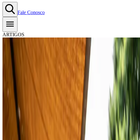
Fale Conosco
ARTIGOS
Saiba quais meios de pagament
oferecer no seu negócio
22.08.2022
-
Tempo estimado de leitura:
6
min
Copiar Link
WhatsApp
Criar e cuidar de uma loja é bom, mas receber a recompensa pelos
serviços prestados é melhor ainda. As empresas que diversificam seus
meios de pagamento oferecem mais opções e uma
jornada de compra
mais satisfatória para os clientes adquirirem aqueles produtos tão
desejados.