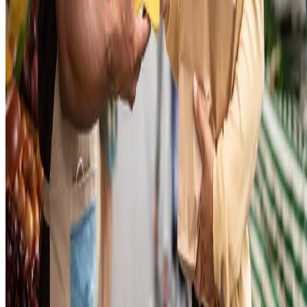
clientes que as remessas só serão feitas em dias úteis.
Débito automático
Nesse modelo, a conta é programada para ser cobrada em um
determinado dia do mês, escolhido pelo cliente. Assim, o valor é
debitado do saldo disponível. É uma ótima opção para pagamentos
recorrentes, como as mensalidades de serviços.
Com ele, os usuários garantem que as contas serão pagas em dia, sem
se preocupar com diversas formas de vencimento ao longo do mês.
Outro ponto positivo é que não será preciso pagar multa ou juros por
atraso,
uma vez que a ação é automática.
Carteira digital
Essas carteiras são versões digitais das contas e cartões que já temos.
objetivo é torná-las facilmente acessíveis via computadores,
smartphones ou quaisquer dispositivos inteligentes. Com uma dessas,
você
não precisará carregar a popular carteira física
.
As carreiras digitais mais populares são Google Play e Apple Play.
Além delas, podemos citar outras que também tem um público cativo: