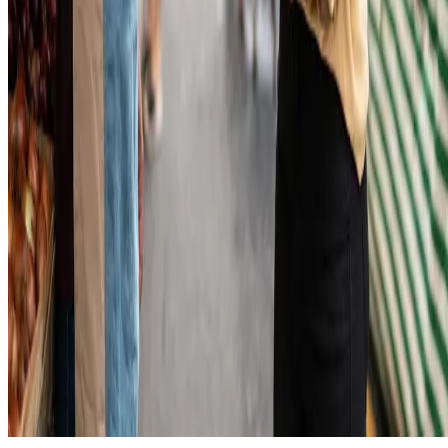
PayPal;
PagBank;
Picpay;
Ame Digital;
Mercado Pago.
Quando você compra um produto no Mercado Livre, por exemplo,
você tem a opção de pagar pelo dinheiro que depositou em uma conta
no Mercado Pago. Também é possível colocar dinheiro em lojas de
games, como a PSN, e depois escolher os jogos que você quer.
Pela quantidade de grandes empresas envolvidas, que garantem a
segurança das informações e do dinheiro dos usuários, esse método
não pode ficar de fora da sua estratégia.
Agora que você conhece os principais meios de pagamento utilizados
no país, já tem as informações necessárias para
não perder nenhuma
venda
. Diversificar as formas pelo qual o cliente pode levar um
produto também valoriza a sua empresa, uma vez que essa
preocupação mostra que o seu negócio é sério e não mede esforços
para atender às pessoas.
E aí, gostou do texto e quer conferir nossos próximos artigos em
primeira mão? Então, não deixe de curtir a
nossa página no Facebook