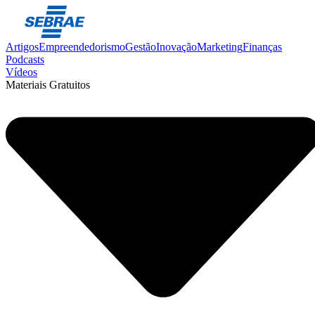
Artigos
Empreendedorismo
Gestão
Inovação
Marketing
Finanças
Podcasts
Vídeos
Materiais Gratuitos