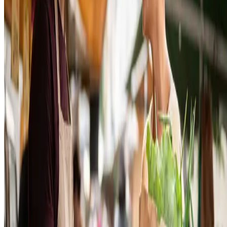
crédito é uma maneira que as pessoas encontram para adquirir produt
desejados, mas de maneira parcelada.
Já o débito costuma ser muito utilizado no pagamento de produtos no
ato de entrega. Se a sua loja conta com entregadores ou com um
serviço terceirizado de transporte de mercadorias, ter uma máquina qu
lê os cartões facilitará muito a cobrança.
Além disso, mecanismos como o Google oferecem a opção de salvar
os dados dos clientes, como os números dos cartões de crédito. Assim
elas conseguem realizar
compras com pouquíssimos cliques e
em
qualquer lugar que estejam.
QR Code
O QR Code está presente em meios como o Pix e a carteira digital.
Trata-se de um código bidimensional que é escaneado por um
dispositivo móvel e encaminha o usuário para um link ou para um
sistema de pagamentos.
Basta o usuário apontar a câmera do smartphone, com o app de uma
instituição financeira, para realizar o pagamento de maneira
instantânea. O mais interessante é que praticamente todos os celulares
presentes no mercado contam com câmeras capazes de interpretar um
QR Code.