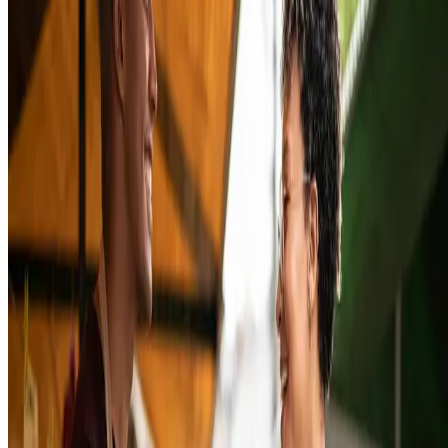
Boleto bancário
Falamos um pouquinho dele, mas o boleto bancário ainda é uma das
opções mais práticas. Além disso, a versatilidade também agrada aos
usuários: é possível ler o código de barras com o aplicativo do banco,
copiá-lo manualmente ou
até mesmo realizar o pagamento direto
nas casas lotéricas ou agências bancárias.
Um boleto bancário não costuma liberar o pagamento no mesmo dia
em que o cliente quita o valor, mas ainda é uma opção útil, uma vez
que a leitura é feita em 24 horas (em dias úteis). Contudo, ele pode se
um pouco burocrático quando falamos da emissão por parte das
empresas.
Para realizar a emissão, normalmente, as agências bancárias cobram
uma pequena taxa. Além disso, é preciso alinhar a estratégia de
emissão e acompanhamento com o banco, tornando o processo um
pouco demorado para quem ainda não oferece essa opção.
Cartão de crédito e débito
Não ofereça apenas uma, mas ambas as opções. Esses cartões fazem
parte da rotina das pessoas, sendo até difícil não encontrar alguém qu
não tenha ao menos um desses meios de pagamento. Além disso, o