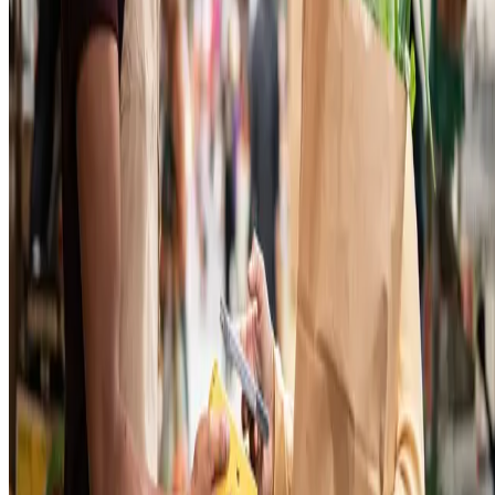
Pix
Por ter se
popularizado em pouquíssimo tempo,
algumas pessoas
podem nem se lembrar que esse meio de pagamento só foi inaugurad
no fim de 2020, pelo Banco Central. Pela sua praticidade, o Pix
cumpre a promessa de ser uma maneira instantânea de realizar
transações financeiras.
Além disso, essa modalidade também funciona aos fins de semana, o
que agrada muito aos clientes que mal podem esperar para a segunda-
feira chegar para
comprar aquele produto sonhado
. Também existe a
opção corporativa, o Pix para empresas, que é cada vez mais adotado
por companhias que querem facilitar o cumprimento das contas a pag
e a receber.
No Pix, a
transação ocorre em alguns segundos
e ambas as partes 
precisam ter uma conta em um banco licenciado para ter acesso às
operações. Além disso, a transferência é realizada pelo app da
instituição ou por meio de um QR Code.
Então, a resposta é sim: você definitivamente deve incluir o Pix entre
as opções de pagamento do seu negócio. Contudo, lojas virtuais que
dispensem seus trabalhadores nos fins de semana devem informar aos