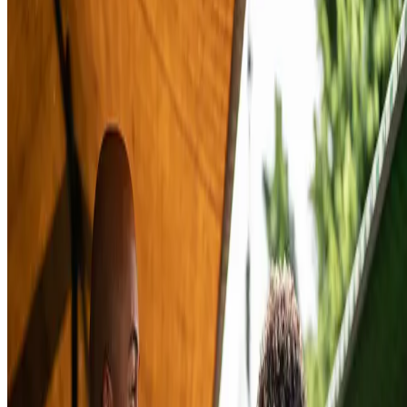
Assim, empresas que apostam em diversos meios de pagamento
têm
maiores chances de vender
. Neste post, apresentaremos as formas
preferidas dos brasileiros, aquelas que mais têm crescido e as
modalidades que você não pode desprezar
. Boa leitura!
Dinheiro
Enquanto existir uma loja física, lá estará alguém comprando algo co
dinheiro em espécie. Do mesmo modo, negócios virtuais oferecem
pagamento em boleto — que são quitados com dinheiro em espécie,
como ainda ocorre nas casas lotéricas do país.
Segundo uma
matéria recente
, o Brasil ainda tem
R$ 339 bilhões de
dinheiro em espécie circulando
. Esse meio teve uma queda, iniciada
em 2021, mas os números mostram que muita gente ainda carrega as
suas cédulas e moedas.
Basta lembrar, também, que uma cédula de R$ 200 foi lançada há
pouco tempo, em 2020. Os saques são feitos com menos frequência
que as transferências Pix, mas ainda respondem por mais de 3% do
dinheiro movimentado no Brasil atualmente. Portanto,
empreendedore
ainda devem incluir esse meio de pagamento em suas
estratégias
.