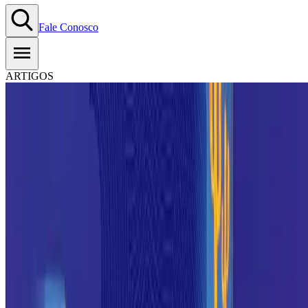
Fale Conosco
ARTIGOS
Nordeste ON 2026: o que
esperar do evento em Alagoas
10.06.2026
-
Tempo estimado de leitura:
6
min
Copiar Link
WhatsApp
O Nordeste tem crescido muito como polo de inovação e
empreendedorismo nos últimos anos. E o NEON, o Nordeste ON, é
um dos eventos que melhor traduz esse movimento. Reunindo
empreendedores, empresas, investidores e profissionais de diferentes
setores, o evento se tornou um ponto de encontro importante para