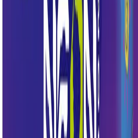
Contato com diferentes perfis de mercado
Em um único evento, é possível conversar com outros
empreendedores, conhecer fornecedores, entender o que grandes
empresas estão buscando e identificar onde existem oportunidades
ainda não exploradas.
Capacitação e visitas técnicas
Pensando em ampliar o conhecimento do ecossistema de inovação de
Alagoas, durante os dias 09 e 10 de junho, os participantes poderão
participar de visitas técnicas a empresas inovadoras em Maceió, sertão
agreste e litoral sul.
Como o NEON conecta inovação e
negócios?
Um dos diferenciais do Nordeste ON é justamente a forma como ele
aproxima conceitos de inovação da realidade prática dos negócios.
Inovação, no contexto do NEON, não é só tecnologia de ponta, é
também a forma como um pequeno restaurante muda o processo de
atendimento, como uma costureira organiza melhor a produção ou
como um MEI passa a usar o WhatsApp de forma mais estratégica