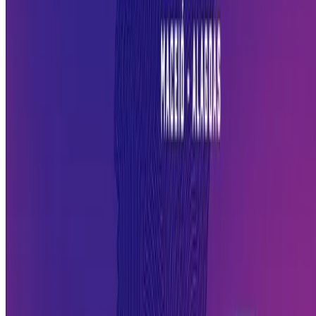
colaborações.
Identificação de tendências:
Saber o que está mudando no
comportamento do consumidor, nas ferramentas disponíveis e nas
demandas do mercado ajuda a tomar decisões melhores no negócio.
Por que eventos assim impactam o
crescimento?
Empreender em Alagoas tem desafios específicos: mercado regional,
sazonalidade do turismo, acesso limitado a crédito e capacitação.
Eventos como o NEON ajudam a reduzir essas distâncias, trazendo
para o contexto local o que está funcionando em outros lugares e
conectando quem empreende aqui com soluções e pessoas que fazem
diferença.
Além disso, participar de eventos de inovação é uma forma de sair da
operação do dia a dia e olhar para o negócio com mais perspectiva.
Essa pausa intencional, quando bem aproveitada, gera ideias,
motivação e conexões que têm impacto real nos resultados.
O Sebrae Alagoas é parceiro ativo do ecossistema de inovação do
estado e oferece cursos, conteúdos e atendimento especializado para
empreendedores que querem crescer com mais estrutura.
Acesse os