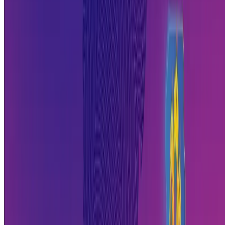
canais oficiais e veja o que está disponível para você antes, durante e
depois do evento.
Gostou do conteúdo? Compartilhe nas suas redes sociais e ajude
outros empreendedores a ficarem por dentro do Nordeste ON
2026.
Perguntas frequentes
O que é o Nordeste ON?
O Nordeste On, conhecido como NEON, é um evento de inovação e
negócios voltado para o ecossistema empreendedor do Nordeste.
Reúne palestras, rodadas de negócio, exposição de soluções e
conexões entre diferentes perfis do mercado.
Quando e onde acontece o NEON 2026?
O NEON 2026 acontece em Alagoas. Para informações atualizadas
sobre data, local e programação, acesse o site oficial do evento em
doity.com.br/neon2026
.
Quem pode participar do evento?