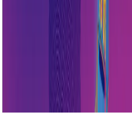
O evento é aberto a empreendedores, profissionais, estudantes e
qualquer pessoa interessada em inovação e negócios. Não é necessári
ter uma grande empresa para participar e aproveitar o que o NEON
oferece.
O evento é voltado para pequenos negócios?
Sim. Apesar de reunir grandes empresas e investidores, o NEON tem
espaço e conteúdo relevante para quem tem um pequeno negócio, um
MEI ou está em fase inicial de empreendimento. A programação
costuma contemplar diferentes perfis e estágios de maturidade
empresarial.
O que esperar de um evento de inovação?
Palestras com conteúdo aplicável, oportunidades de networking,
contato com tendências de mercado e um ambiente que estimula nova
ideias. O mais importante é ir com disposição para aprender, conversa
e trazer pelo menos uma ideia concreta para aplicar no negócio.