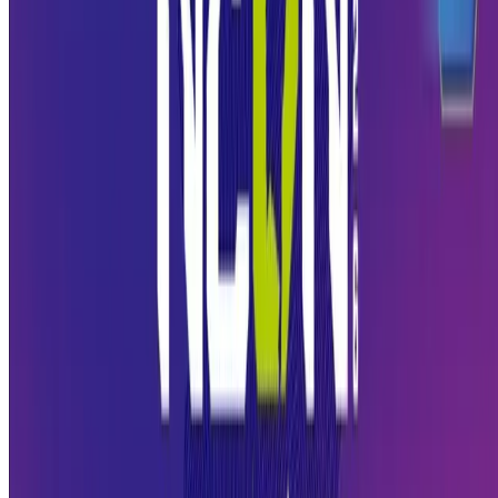
para vender.
Eventos como esse funcionam como aceleradores de perspectiva: em
um dia, você tem acesso a aprendizados que levariam meses para
chegar por outros caminhos. Seja pela troca com outros
empreendedores, pela palestra de alguém que já enfrentou o mesmo
problema ou pela solução que você vê exposta e percebe que pode
aplicar no seu contexto.
Oportunidades para pequenos negócios no
evento
Para quem tem um pequeno negócio em Alagoas, o NEON oferece
pelo menos quatro tipos de oportunidade:
Aprendizado direto:
O conteúdo das palestras e painéis é
gratuito e pode ser aplicado imediatamente na gestão do
negócio;
Networking com propósito:
Conversar com outros
empreendedores da região ajuda a entender como outros estão
lidando com desafios parecidos e o que está funcionando no
contexto local;
Visibilidade:
Para quem expõe ou participa ativamente, o
evento é uma vitrine para novos clientes, parceiros e