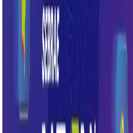
O que o empreendedor pode encontrar no
evento?
Quem participa do NEON pode esperar encontrar:
Palestras e painéis com especialistas
Temas como vendas, marketing digital, gestão, inovação e tendências
de mercado costumam estar na programação. O conteúdo é pensado
para ser aplicável, não apenas inspiracional.
Rodadas de negócio
Espaços para conectar quem tem uma solução com quem precisa dela
Para o pequeno empreendedor, esse tipo de encontro pode abrir porta
que dificilmente se abrem no dia a dia.
Exposição de produtos e serviços
Empresas e profissionais expõem o que oferecem, criando um
ambiente de vitrine e de aprendizado ao mesmo tempo.