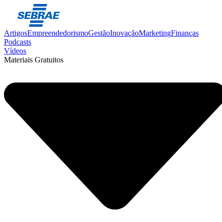
Artigos
Empreendedorismo
Gestão
Inovação
Marketing
Finanças
Podcasts
Vídeos
Materiais Gratuitos