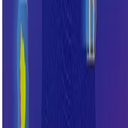
quem quer entender tendências, fazer conexões e encontrar caminhos
para crescer.
Em 2026, o NEON acontece em Alagoas, colocando o estado no
centro de uma discussão que vai muito além das fronteiras regionais.
Para o empreendedor alagoano, seja ele dono de um pequeno comérc
em Maceió, um artesão do interior ou um MEI que está dando os
primeiros passos, essa é uma oportunidade concreta de entrar em
contato com ideias, ferramentas e pessoas que podem fazer diferença
no negócio.
O que é o Nordeste ON e por que ele
importa?
O
Nordeste ON
é um evento de inovação, empreendedorismo e
negócios voltado para o ecossistema empreendedor da região. A
proposta vai além de palestras e painéis: o NEON funciona como um
ambiente de conexão entre diferentes perfis, de grandes empresas a
pequenos negócios, de investidores a profissionais autônomos que
estão buscando crescer.
O evento reúne em um mesmo espaço tendências de mercado,
soluções tecnológicas, rodadas de negócio e experiências de quem já
passou pelos desafios que muita gente ainda enfrenta.