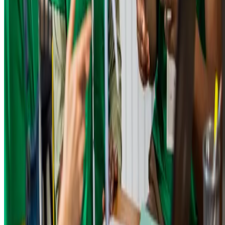
Nanotecnologia
É a manipulação da matéria em escala atômica e molecular para criar
materiais e dispositivos com propriedades inovadoras.
Um exemplo disso é a impressora 3D, uma técnica de manufatura que
gera objetos tridimensionais. Suas aplicações são vastas, abrangendo 
fabricação de peças mecânicas, dispositivos eletrônicos e até mesmo
tecidos biológicos.
Turismo sustentável
O setor busca o desenvolvimento de atividades turísticas que respeite
o meio ambiente e a cultura local. Um dos exemplos é o turismo de
aventura sustentável, que engloba atividades ao ar livre, como
escalada, rafting e mergulho, realizadas de maneira a minimizar o
impacto ambiental e preservar a integridade dos locais visitados.
Logística
Há uma ênfase em iniciativas que otimizam a cadeia de suprimentos,
transporte e distribuição de bens e serviços, com foco em eficiência e
sustentabilidade.