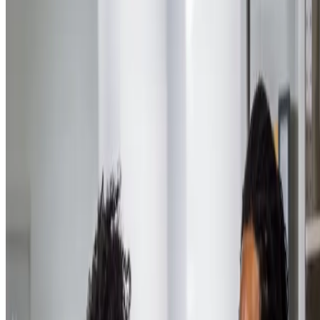
Neste artigo, vamos explicar melhor o que são essas economias e
apontar os setores e práticas que já mostram que o conceito veio para
ficar — e transformar. Também mostraremos como o seu negócio pod
começar a se adaptar ao novo cenário. Boa leitura!
O que são economias portadoras de futuro
e qual seu impacto?
As economias portadoras de futuro são setores comerciais, empresas e
práticas que se destacam por sua capacidade de integrar inovação,
sustentabilidade e novas tecnologias. Ao aderir a esse conceito, torna-
se possível desfrutar de um crescimento econômico alinhado ao bem-
estar social e à preservação ambiental.
As economias portadoras de futuro representam uma mudança de
paradigma em relação aos modelos econômicos tradicionais, uma vez
que buscam soluções para os desafios socioambientais do presente e 
que está por vir.
Os critérios que motivam essa mudança de paradigma são os seguinte
novos hábitos de comportamento e consumo
— a sociedade
busca cada vez mais produtos e serviços alinhados a valores