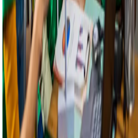
Agronegócio sustentável
A abordagem gira em torno de métodos produtivos voltados à
agricultura, que buscam aliar eficiência na produção de alimentos a
uma menor pressão sobre o meio ambiente. Alguns exemplos incluem
a rotação de culturas, o controle biológico, o uso de bioinsumos e
técnica de plantio direto.
Como adaptar seu negócio para
acompanhar essas mudanças?
Uma maneira de começar a adaptar o negócio ao modelo de economi
portadoras de futuro é a integração gradual de práticas sustentáveis e
suas operações e no desenvolvimento dos seus produtos. Até mesmo
uma política simples de gestão responsável de resíduos já é um passo
significativo nessa direção.
Priorizar a experiência do cliente, buscando oferecer personalização e
transparência em suas interações, é outro aspecto importante. Além
disso, desenvolver produtos e serviços que atendam às crescentes
demandas por sustentabilidade e bem-estar é outro diferencial
competitivo.