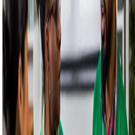
originais e esteticamente atraentes;
minimalismo
— representado por uma crescente valorização d
simplicidade, da funcionalidade e da redução do consumo
excessivo, com foco em produtos duráveis e essenciais;
digitalização
— integração de tecnologias digitais em todos os
aspectos do negócio, desde a produção até a interação com o
cliente, de modo a otimizar processos e gerar oportunidades;
inovação
— busca constante por novas ideias, tecnologias e
processos que gerem valor e vantagem competitiva no mercado
tecnologia
— utilização de ferramentas como
inteligência
artificial
, internet das coisas, big data e blockchain para criar
produtos, serviços e modelos de negócios disruptivos;
localismo
— maior valorização de produtos e serviços locais, o
que fortalece a economia regional e cria conexões mais próxim
com a comunidade;
conexões
— construção de relacionamentos sólidos e
duradouros com clientes, fornecedores e outros stakeholders,
baseados na confiança e na colaboração;
novas segmentações
—
surgimento de nichos de mercado com
necessidades específicas e criação de ofertas direcionadas a ess
públicos;
novos protagonistas
— novos atores empoderados, como
produtores de pequenas propriedades, comunidades locais e
empreendedores
com foco em impacto social e ambiental.