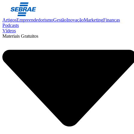
Artigos
Empreendedorismo
Gestão
Inovação
Marketing
Finanças
Podcasts
Vídeos
Materiais Gratuitos