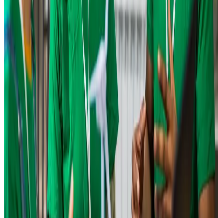
Muito além do simples desenvolvimento de tecnologias, o conceito se
relaciona com um conjunto de recursos tecnológicos que proporcion
a produção, o acesso e a disseminação de informações, bem como
otimizam a comunicação entre pessoas.
Nesse sentido, podemos citar o desenvolvimento de softwares,
aplicativos, plataformas digitais, soluções de conectividade e seguran
cibernética.
Energias renováveis
O setor engloba todos os empreendimentos que
produzem e
distribuem formas mais sustentáveis de energia
: solar, eólica,
hidrelétrica, biomassa, entre outras fontes limpas.
Biotecnologia
Prioriza o desenvolvimento de produtos e processos biológicos para
diversas áreas, como a saúde, a indústria e a agricultura.
Uma das iniciativas mais famosas é o Projeto Genoma Humano, que
realizou o mapeamento e sequenciamento completo da estrutura
genética humana. Esse feito pioneiro abriu portas para avanços sem
precedentes na medicina, biotecnologia e ciências da vida.