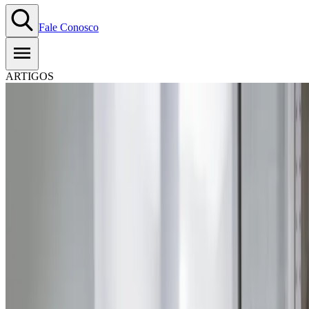
Fale Conosco
ARTIGOS
Economias portadoras de
futuro: entenda mais
10.11.2025
-
Tempo estimado de leitura:
6
min
Copiar Link
WhatsApp
Quando pensamos nas próximas tendências de negócios, há uma
mudança significativa: não são apenas alguns setores específicos que
serão transformados, mas todo o ecossistema comercial. As economia
portadoras de futuro representam um
alinhamento entre tecnologia,
preservação ambiental e foco nas necessidades do cliente.