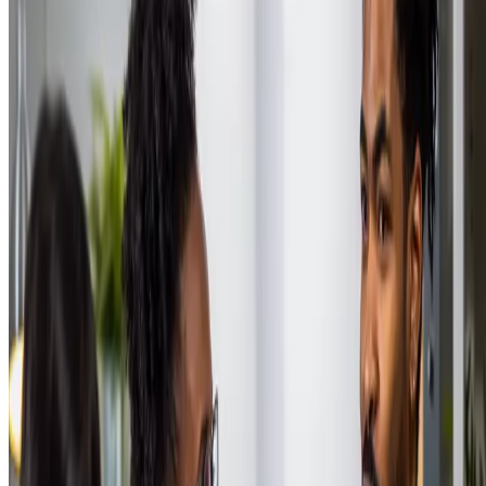
éticos e sustentáveis;
transparência no relacionamento de clientes com empresas
— os consumidores exigem clareza e honestidade nas práticas
empresariais;
maior responsabilidade e engajamento social
— há uma
demanda forte por empresas que demonstram compromisso co
questões sociais e ambientais;
cliente como centro dos negócios
— as
empresas precisam
colocar as necessidades e expectativas dos consumidores
no
núcleo de suas estratégias
. Isso envolve a melhoria nos produto
e serviços, mas também na forma como as organizações
interagem com essas pessoas.
Quais são as principais tendências
econômicas para os próximos anos?
Conheça as tendências que vão pautar os novos modelos de negócio
do futuro:
personalização
—
produtos e serviços cada vez mais adaptado
às necessidades individuais dos consumidores, utilizando dados
e tecnologia para oferecer experiências únicas;
criatividade
— ênfase na
inovação
e no
design thinking
como
diferenciais competitivos, gerando valor por meio de soluções