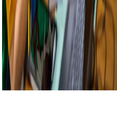
A fim de acompanhar essa evolução,
investir no desenvolvimento
das habilidades da sua equipe para a nova economia é
fundamenta
l. Afinal, você viu que o futuro será moldado por diversa
tecnologias, como a
inteligência artificial
.
Monitorar as tendências de consumo e adaptar o seu modelo de
negócio para incorporar a digitalização e o localismo, sempre com um
olhar atento à responsabilidade social e ambiental, complementam ess
transição.
Como você leu neste artigo, as economias portadoras de futuro form
um ecossistema que engloba empresas, setores e práticas destinadas a
transformar a maneira como os negócios criam produtos e se
relacionam com os clientes.
Elas propõem um bem-vindo
alinhamento entre tecnologia, sustentabilidade e satisfação dos
consumidores.
Quer entender melhor como encaixar o seu negócio nesse novo
paradigma?
Entre em contato conosco
!