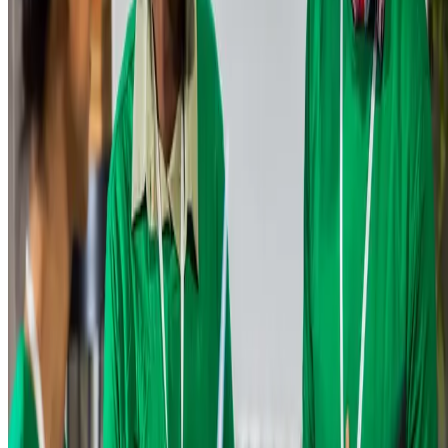
Quais são os exemplos de setores
promissores e oportunidades de inovação?
As economias portadoras de futuro representam um caminho para o
desenvolvimento econômico sustentável, a criação de empregos verde
e a melhoria da qualidade de vida, impulsionados por novas
tecnologias e modelos de negócios
que colocam o ser humano e o
planeta no centro das decisões.
Não à toa, os setores e atividades que impulsionam as economias
portadoras de futuro conseguem mesclar, de maneira bem-sucedida,
esse alinhamento entre a inovação e a preservação do planeta. Vamos
conhecer alguns deles.
Economia criativa
Representada por setores como cultura, artes, design, mídia e
tecnologia da informação, que geram valor a partir da criatividade e d
conhecimento. A economia circular também se encaixa na definição
mais geral do conceito.
Tecnologias da Informação e Comunicação (TIC)