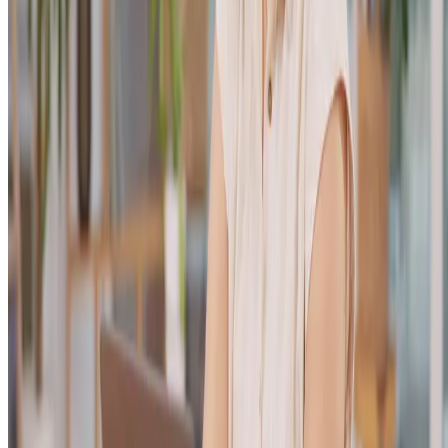
Utilização de dados demográficos e comportamentais
Ao conhecer seu público em detalhes, com base em informações com
idade, gênero, localização e renda, você pode personalizar suas
campanhas para cada indivíduo. Inclusive, saber como seu público se
comporta em relação a compras, seus interesses e interações passadas
ajuda a prever suas reações aos anúncios.
Por exemplo, ao perceber que a maioria dos seus clientes tem entre 25
e 35 anos e vive em grandes centros urbanos, suas campanhas podem
ser ajustadas para focar nesses perfis. Se também notar que eles
pesquisam bastante antes de comprar, uma boa estratégia é criar
anúncios mais detalhados e informativos
.
Remarketing
Já ouviu falar de remarketing? É uma excelente estratégia de
segmentação para
alcançar pessoas que já demonstraram interesse
no seu produto, mas que, por algum motivo, não finalizaram a
compra
.
Funciona assim: quando alguém visita o seu site, essa pessoa é
marcada com um “cookie” e, com isso, você pode exibir anúncios
direcionados para ela em outros sites ou
redes sociais
. Isso mantém se