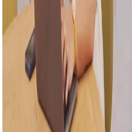
versus “saiba mais”) e ver qual gera mais cliques ou conversões.
Assim, você pode otimizar os anúncios continuamente, melhorando o
resultados com ajustes simples, mas que aumentam muito a taxa de
conversão.
Mas, não se esqueça de acompanhar de perto os resultados das suas
estratégias de segmentação. Sem essa análise constante, fica difícil
perceber o que precisa ser ajustado, e
isso pode levar ao desperdício
de recursos e oportunidades
.
Quando você
monitora os dados
regularmente, consegue identificar
padrões de comportamento, melhorar o foco dos anúncios e adaptar
suas estratégias conforme as mudanças no perfil do público.
Alcançar o público certo vai além de simplesmente anunciar. O
caminho para aumentar suas vendas e fortalecer o seu negócio está e
saber onde investir e como alcançar os clientes certos.
As estratégias de segmentação garantem que cada campanha tenha u
impacto real, direcionando seus esforços para quem realmente se
interessa pelo seu produto. Com ajustes contínuos e uma boa análise 
dados, seus anúncios podem evoluir e se tornar cada vez mais preciso
Para aprender ainda mais sobre como potencializar essas estratégias,
conheça a
Jornada de Marketing & Vendas do Sebrae Alagoas
e