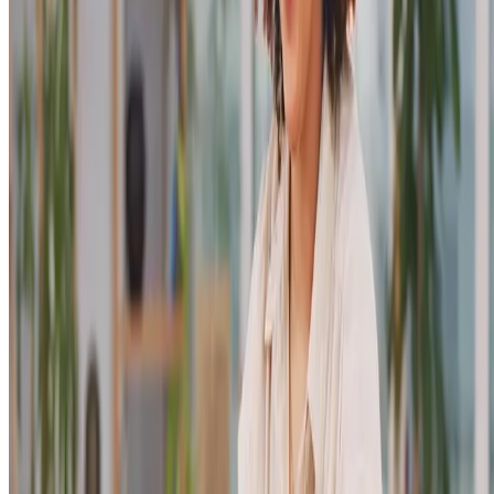
com atenção e observe quem está interagindo com seus anúncios, qua
ações estão gerando mais cliques e até qual público está realmente
interessado no seu produto ou serviço.
Plataformas como
Google Analytics 4 ou Facebook Ads Manager
por exemplo, permitem acompanhar
métricas importantes
, como o
tempo que os visitantes passam no seu site ou as taxas de conversão.
Com essas informações, fica mais fácil ajustar campanhas futuras,
focando no público que tem maior chance de se tornar cliente.
Criação de personas
O que faz com que as ações de marketing gerem resultados é saber
exatamente com quem você está falando. A criação de personas é
justamente isso:
entender o perfil do seu cliente ideal para
direcionar melhor suas ações de marketing
. Basicamente, uma
persona é uma representação semifictícia do seu público-alvo, basead
em informações reais, como idade, profissão, interesses, hábitos de
compra e até desafios enfrentados no dia a dia.
Por exemplo, se você tem uma loja de produtos artesanais, sua person
pode ser alguém que valoriza itens feitos à mão e que prefere compras
sustentáveis. Ao ter essa clareza, fica mais fácil produzir anúncios que
falem diretamente com esse público, usando a linguagem, o tom e a
abordagem mais adequada para ele.