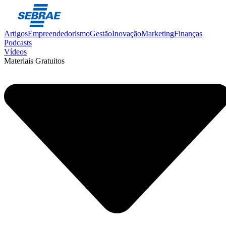
Artigos
Empreendedorismo
Gestão
Inovação
Marketing
Finanças
Podcasts
Vídeos
Materiais Gratuitos