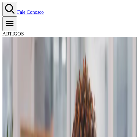
Fale Conosco
ARTIGOS
Como alcançar o público certo
com estratégias de segmentação
21.01.2025
-
Tempo estimado de leitura:
6
min
Copiar Link
WhatsApp
Seus anúncios podem até ser vistos por muitas pessoas, mas quantas
delas realmente têm interesse no que você oferece? As estratégias de
segmentação resolvem esse problema, uma vez que
ajudam a definir
quem é o público certo para suas campanhas de tráfego pago e
fazem com que sua mensagem
chegue a quem realmente se interess