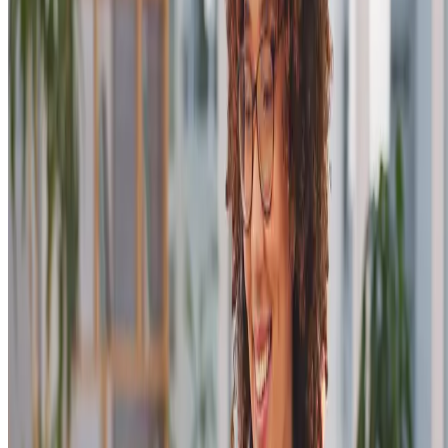
probabilidade de se interessar pelo seu produto ou serviço.
Com essas estratégias, você pode definir diferentes perfis de público
com base em características específicas, como interesses, idade ou até
mesmo
hábitos de consumo
. Assim, há um impacto direto nos
resultados: ao focar em quem realmente tem potencial, você aumenta
as chances de conversão, reduz o custo por clique (CPC) e otimiza o
retorno sobre o investimento (ROI).
Quais estratégias podem ser adotadas no
seu negócio?
Agora que você já sabe por que a segmentação é tão importante,
vamos falar sobre como aplicar isso, na prática. Existem diversas
estratégias de segmentação que podem ser adaptadas ao seu negócio
para que seus anúncios realmente cheguem ao público certo.
A seguir, confira quais são elas.
Uso de ferramentas para análise de dados
Utilize ferramentas para acompanhar o desempenho dos seus anúncio
identificar padrões e ajustar as estratégias conforme necessário. Analis