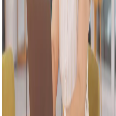
negócio na mente do potencial cliente e incentiva a retomada do
processo de compra.
Então, se alguém entrou no seu site para ver um produto, mas saiu se
concluir a compra, o remarketing faz com que esse visitante veja
anúncios desse mesmo item enquanto navega na internet. Essa prática
aumenta bastante as chances de conversão, porque você está falando
com alguém que já demonstrou interesse, mas ainda precisa de um
empurrãozinho para fechar o negócio.
Testes A/B
Esse tipo de teste é a melhor forma de descobrir o que funciona melho
nas suas campanhas de anúncios. A ideia é simples:
você cria duas
versões de um anúncio, variando apenas um elemento
, como o
título, a imagem ou o call to action, e exibe essas versões para público
semelhantes. Com base nos resultados, identifica qual tem um
desempenho melhor e ajusta as próximas campanhas com mais
segurança.
Se você está em dúvida sobre qual imagem ou mensagem vai chamar
mais atenção, os testes A/B ajudam a tomar decisões baseadas em
dados concretos, em vez de apenas suposições. Uma
loja online
, por
exemplo, pode testar diferentes chamadas para ação (“compre agora”