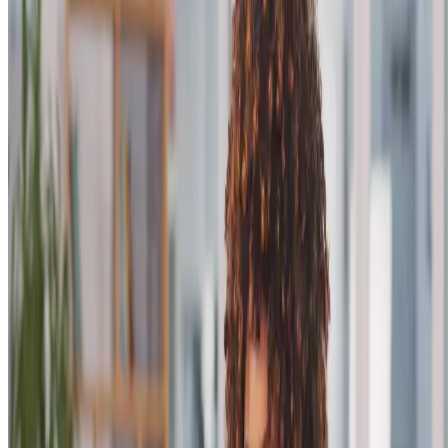
pelo seu conteúdo.
Com a segmentação, você direciona suas ações de marketing de
acordo com características como idade, localização ou interesses.
Assim, você evita gastar recursos com um público desinteressado e
aumenta suas chances de atingir pessoas que têm maior potencial de s
tornarem clientes.
Quer saber mais? Continue a leitura e descubra as estratégias para
alcançar os melhores resultados.
Qual a importância das estratégias de
segmentação em campanhas de anúncios
pagos?
Tentar vender algo para quem não tem o menor interesse é bem
frustrante, certo? Algo semelhante acontece com campanhas sem
segmentação. Ao não escolher quem deve ver seus anúncios,
você
acaba falando com um público aleatório e desperdiçando seus
esforços
.
As estratégias de segmentação são importantes justamente porque
evitam esse problema. Afinal, elas permitem que suas
campanhas de
tráfego pago
sejam direcionadas para pessoas que, de fato, têm maior