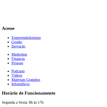
Acesse
Empreendedorismo
Gestão
Inovação
Marketing
Finanças
Pessoas
Podcasts
Vídeos
Materiais Gratuitos
Infográficos
Horário de Funcionamento
Segunda a Sexta: 8h às 17h