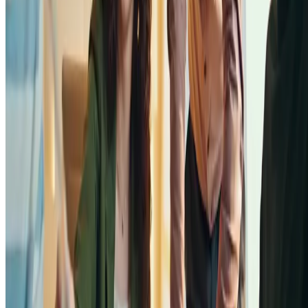
Participação em um ecossistema de sustentabilidade
A economia compartilhada promove o uso mais eficiente de ativos
subutilizados, contribuindo para a redução do desperdício e para
práticas mais sustentáveis. Esses elementos agregam valor à imagem 
marca e atraem consumidores que compartilham desses valores.
Networking otimizado
Muitas plataformas de economia compartilhada criam comunidades
engajadas de usuários e provedores, facilitando o networking, a troca
de experiências e o aprendizado mútuo, elementos valiosos para o
crescimento do negócio.
Como adaptar seu negócio para atuar
dentro desse conceito?
Para empreendedores que desejam integrar os princípios da economia
compartilhada em seus negócios, algumas estratégias podem ser
consideradas:
confira se você tem algum bem ou serviço que pode ser