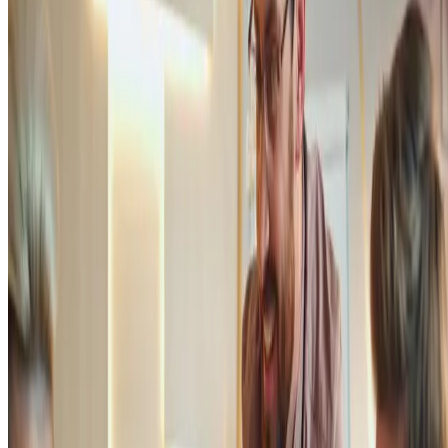
Por isso,
essa economia se fundamenta na troca colaborativa de
bens e serviços entre pessoas
— sendo potencializada pela tecnologi
digital.
Longe de ser uma tendência passageira, até mesmo pela longevidade
de alguns dos seus exemplos bem-sucedidos, ela representa uma
redefinição da lógica tradicional de
consumo
e produção.
Exemplos de negócios baseados nesse modelo
A Uber é uma das pioneiras do conceito e um dos principais exemplo
mundiais de grandes empresas que prosperaram por meio de um
modelo mais colaborativo.
Outro exemplo de negócio que deu muito certo, no mundo todo, é a
plataforma de hospedagem Airbnb. Por meio dela, qualquer pessoa
consegue oferecer ou reservar acomodações ao redor do planeta.
Por falar em hospedagem, também é interessante citar o DogHero.
Para aqueles que querem viajar e não têm com quem deixar o seu pet,
basta acessar esse serviço e encontrar o profissional autônomo ideal
para cuidar do animal naquele período.
No Brasil, também é possível encontrar coworkings, que são espaços
compartilhados de convívio. Qualquer um pode usar esses locais para