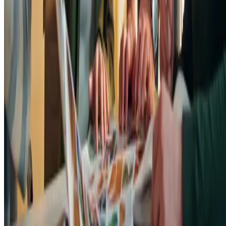
diferentes perfis de clientes. A Uber é um exemplo de como iss
é feito de maneira eficiente;
adote práticas sustentáveis
— muitas vezes, a economia
compartilhada está alinhada com a ideia de sustentabilidade
ambiental, já que o conceito promove um uso mais eficiente do
recursos existentes. Integre práticas que reduzam o desperdício,
promovam a reutilização e otimizem o uso de recursos em seu
modelo de negócio;
firme parcerias estratégicas
— colabore com outras empresas
ou organizações que atuam na economia compartilhada para
expandir seu alcance e oferecer soluções mais completas aos
seus clientes.
Lembre-se de que a ideia central do conceito é
justamente o compartilhamento
;
preste atenção ao feedback dos clientes —
esteja atento(a) às
necessidades e desejos dos seus clientes em relação ao
compartilhamento e acesso. Utilize o feedback para adaptar e
inovar no seu modelo de negócio.
Agora que você entendeu o conceito de economia compartilhada e as
dicas para entrar nesse ecossistema de negócios, já pode avaliar se a
sua empresa pode ser adaptada. Só não se esqueça dos principais
pilares: colaboratividade, sustentabilidade e adesão à tecnologia.
Aproveite a visita ao blog para ler outro conteúdo útil:
conheça as 7
métricas de sucesso do cliente que você precisa acompanhar
!