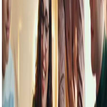
conforme a necessidade, sem o peso de investimentos fixos em
infraestrutura.
Acesso ampliado à clientela
As plataformas digitais inerentes à economia compartilhada
proporcionam um alcance de mercado exponencialmente maior e mai
eficiente do que os métodos tradicionais.
Isso proporciona dá aos pequenos negócios
a chance de atingir um
público vasto e segmentado
, sem os altos custos de marketing e
publicidade atrelados aos empreendimentos convencionais.
Muitas vezes, a estratégia pode ser global, como no caso dos serviços
de hospedagem e transporte para turistas e visitantes estrangeiros.
Estímulo à inovação
A adoção da economia colaborativa posiciona a empresa como
inovadora
e alinhada às tendências de mercado, aumentando sua
relevância e
atratividade para os clientes.
Além disso,
o modelo também fomenta um ambiente propício à
colaboração com outros negócios e profissionais,
gerando novas
ideias, parcerias estratégicas e soluções criativas.