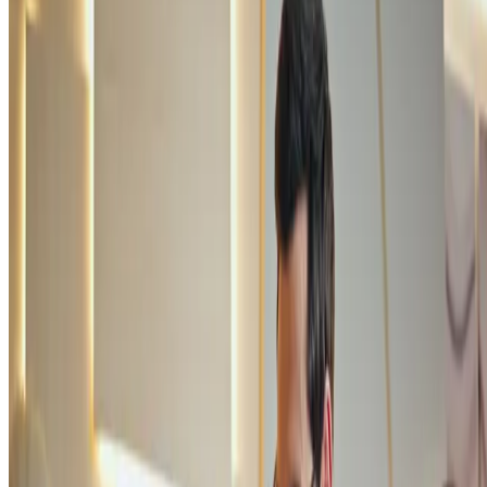
modelo de negócio tem ganhado espaço em todo o mundo.
Ao longo do conteúdo, vamos explorar o conceito a fundo e as
maneiras pelas quais você pode aplicar ou adaptar o negócio que já
tem esses princípios. Também mostraremos exemplos bem-sucedidos
de empreendimentos globais que apostaram no modelo. Boa leitura!
O que é economia compartilhada e como
ela funciona?
A economia compartilhada
caracteriza-se pelo acesso a bens e
serviços pertencentes a outros indivíduos,
por meio de plataformas
digitais. Quando você acessa um aplicativo para chamar um Uber ou
reservar uma hospedagem pelo Airbnb, está colocando o conceito em
prática.
Afinal, o motorista de Uber utiliza o próprio carro, ou um modelo
alugado e sob a responsabilidade dele, e o coloca à sua disposição
durante a viagem. Do mesmo modo, uma pessoa que tenha um
apartamento que não utilizará por alguns meses pode cadastrá-lo no
Airbnb.
Nesses dois casos, você terá acesso a bens e serviços pertencentes a
outros indivíduos, como definimos no primeiro parágrafo do tópico.