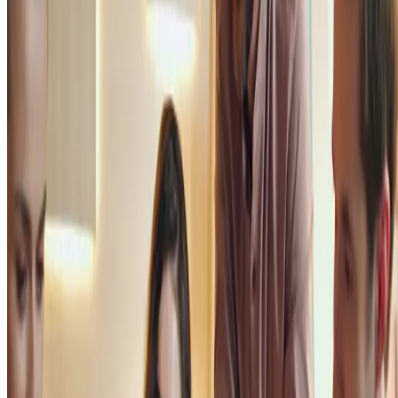
trabalhar e levar o seu notebook. Em muitos deles, há serviços de
alimentação e bebidas.
Quais são as vantagens desse modelo de
compartilhamento?
Conhecido o conceito, nada melhor do que saber mais sobre as
vantagens de implementá-lo na prática. Confira!
Redução significativa de custos
Ao compartilhar recursos como espaços de trabalho, equipamentos,
softwares e serviços de logística, pequenas empresas e profissionais
autônomos reduzem seus gastos operacionais,
liberando capital par
outras áreas estratégicas do negócio.
Flexibilidade e escalabilidade
Empreendedores ganham a liberdade de ajustar seus preços
dinamicamente conforme a demanda do mercado, otimizando receitas
Além disso, a economia compartilhada facilita a escalabilidade dos
negócios, permitindo aumentar ou diminuir a utilização de recursos