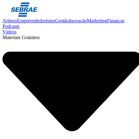
Artigos
Empreendedorismo
Gestão
Inovação
Marketing
Finanças
Podcasts
Vídeos
Materiais Gratuitos