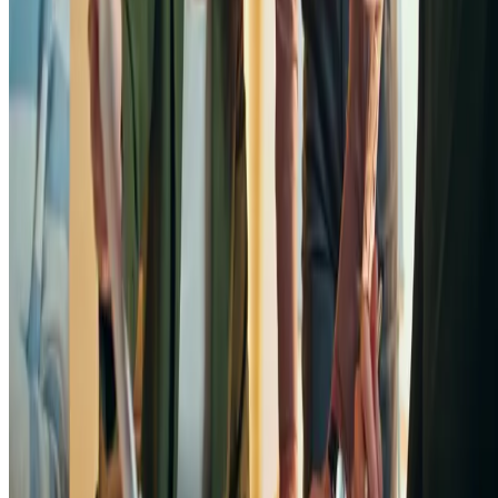
acessado por outras pessoas
— avalie se o seu produto ou
serviço pode ser vendido sob um modelo de assinatura, aluguel
leasing ou compartilhamento, em vez da venda tradicional. Isso
atrai clientes
que buscam flexibilidade e menor custo inicial;
use (ou desenvolva) uma plataforma digital para facilitar o
acesso
— como vimos, a economia compartilhada é fomentada
pela facilidade de acessar algum bem ou serviço útil via internet
Assim, é possível utilizar plataformas já estabelecidas (como o
DogHero ou o Airbnb) ou até considerar desenvolver o seu
próprio site ou aplicativo;
identifique recursos subutilizados
— faça o levantamento de
ativos ou capacidades ociosas em seu negócio, que possam ser
compartilhados com outros. Um exemplo: um restaurante com
espaço livre durante o dia poderá alugá-lo para eventos ou
coworking. Caso você more em uma cidade com grande trânsit
de turistas, pode oferecer um dos quartos livres como
acomodação paga;
participe de comunidades colaborativas
— torne a sua opçã
conhecida e incentive a interação e a colaboração entre seus
clientes em potencial. Isso pode ser feito por meio de fóruns e
comunidades online, grupos de discussão ou eventos
presenciais, fortalecendo o engajamento e a lealdade;
estude sobre modelos flexíveis de precificação
— explore
modelos de preços dinâmicos, baseados no uso, na demanda ou
no tempo, para otimizar a utilização dos seus recursos e atrair