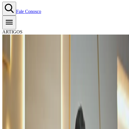
Fale Conosco
ARTIGOS
Economia
compartilhada: identifique
oportunidades de negócio!
18.08.2025
-
Tempo estimado de leitura:
6
min
Copiar Link
WhatsApp
A economia compartilhada é um conceito focado em alguns pilares:
colaboratividade, sustentabilidade e adesão às tecnologias
.
Também conhecida pelo seu nome em inglês,
gig economy
, esse