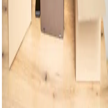
Emitido pela transportadora, o conhecimento de embarque traz
informações sobre o tipo de mercadoria, quantidade, peso, remetente,
destinatário e
detalhes do transporte, como o meio utilizado (aéreo
marítimo ou rodoviário)
. Ou seja, ele confirma que há transporte da
carga até o destino final.
Então, se você está enviando 300
vestidos
para um cliente na Europa
via transporte marítimo, o conhecimento de embarque especifica o
número de contêineres, o navio e o porto de destino. Inclusive, ele é
necessário para liberar a carga no país de chegada e serve como
garantia caso ocorram imprevistos no transporte.
Exportar produtos pode parecer um caminho cheio de detalhes, mas
agora você já sabe o que precisa para começar.
A organização dos
documentos para exportação é o ponto de partida para conquist
clientes em novos mercados e aumentar as vendas da sua loja.
Com planejamento e as informações certas, esse processo se torna
muito mais simples.
Quer aprender ainda mais e estar 100% preparado para esse novo
passo? O Sebrae Alagoas oferece um
curso gratuito e completo sobre
exportação de produtos
. Nele, você terá acesso a tudo o que precisa
para expandir sua loja com segurança e sucesso. Inscreva-se agora e s
prepare para alcançar o mercado internacional!