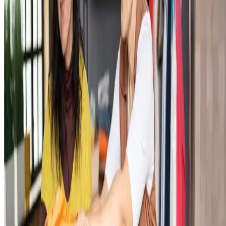
Qual a importância da documentação?
A documentação é a base de qualquer processo de exportação. Sem
ela, o envio de mercadorias para outro país simplesmente não acontec
Esses documentos garantem que tudo está dentro da lei, tanto no
Brasil quanto no país de destino
, evitando multas, atrasos e até
mesmo a retenção dos produtos na alfândega.
Ou seja, eles são a prova oficial de que a operação é legítima. Papéis
como a fatura comercial e o conhecimento de embarque informam
detalhes sobre a transação e o transporte das mercadorias, enquanto
certificados de origem podem garantir vantagens, como redução de
impostos em acordos comerciais entre países.
Ter a documentação correta também é importante para a segurança do
pagamento, visto que protege tanto o exportador quanto o comprador,
evitando transtornos. Por isso, organizar esses documentos não é
apenas burocracia: é
garantir que tudo ocorra sem problemas do
começo ao fim
.
Quais os documentos para a exportação de
produtos?