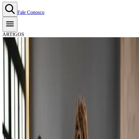
Fale Conosco
ARTIGOS
Confira os 6 documentos
necessários para exportação de
produtos
12.02.2025
-
Tempo estimado de leitura:
6
min
Copiar Link
WhatsApp
Exportar produtos é uma ótima oportunidade para
levar a sua loja a
novos mercados e aumentar as vendas
. Para começar com o pé
direito, é fundamental organizar os documentos para exportação. Pod