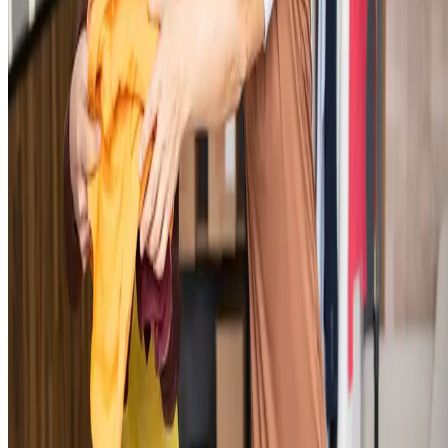
Agora que você já entendeu como funciona a exportação e a
importância de ter tudo organizado, é hora de conferir os principais
documentos necessários. Vamos detalhar cada um a seguir!
1. Fatura proforma
Trata-se de um documento inicial que funciona como uma espécie de
orçamento
oficial da exportação. Embora não tenha valor fiscal, ela é
essencial para o comprador
entender todos os detalhes da operação
antes de fechar o negócio
. Então, é onde você apresenta preços,
prazos e condições de envio.
Por exemplo, ao negociar um lote de camisas com um cliente
internacional, a fatura proforma especifica o valor por unidade, o praz
de entrega e os custos de transporte. Ela dá clareza às partes
envolvidas, para que o acordo seja fechado com todas as condições
bem definidas. É o primeiro passo para formalizar a venda.
2. Fatura comercial
Sem dúvidas, esse é um dos documentos mais importantes em qualqu
exportação. Ela funciona como uma espécie de nota fiscal
internacional, pois
detalha todas as informações da venda
: descriçã