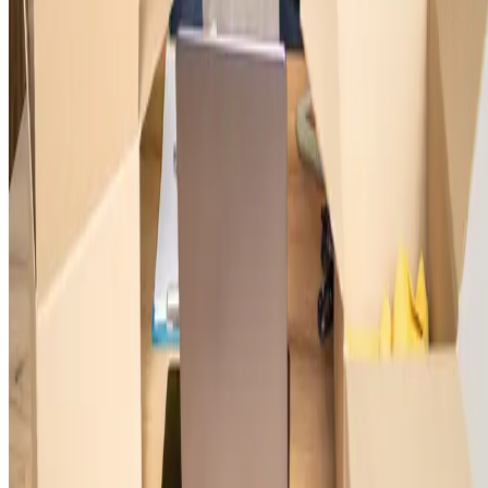
Ao enviar roupas para o exterior, por exemplo, a nota fiscal informa o
valor total da venda e o CNPJ da sua empresa, comprovando que a
exportação está regularizada. Além disso, ela serve de base para a
emissão de outros documentos, como o conhecimento de embarque.
Sem ela, a exportação não segue adiante
.
5. DU-E
A Declaração Única de Exportação (DU-E) é imprescindível para
formalizar o envio de mercadorias ao exterior. Esse documento
eletrônico é
emitido diretamente no Portal Siscomex
e reúne
informações fiscais, tributárias e comerciais em um único lugar. Ele
substitui antigos formulários, simplificando o processo.
Por exemplo, se sua loja de roupas exporta camisetas para outro país, 
DU-E registra detalhes como o tipo de produto, quantidade, valor e
transportadora. Esse documento é de extrema importância para o
controle alfandegário,
uma vez que permite que sua carga seja
liberada com segurança
. Por esse motivo, preenchê-lo corretamente
um dos passos mais importantes para que sua exportação ocorra sem
atrasos.
6. Conhecimento de embarque