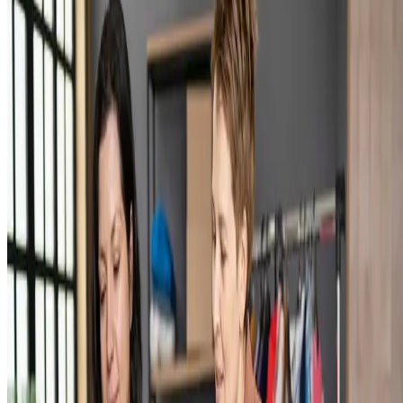
até parecer complicado no início, já que envolve detalhes como
questões alfandegárias e financeiras, mas com as informações certas,
tudo fica mais simples.
Ter os documentos em mãos evita atrasos e custos extras, fazendo co
que o processo de exportação seja mais tranquilo. Neste post, vamos
listar os principais documentos que você precisa para começar a
exportar e explicar por que cada um deles é importante.
Continue lendo e prepare-se para expandir o alcance do seu negócio
sem complicações!
Como funciona a exportação de produtos?
Exportar é, basicamente, vender mercadorias de um país para outro, e
isso exige seguir algumas regras específicas. Essas normas ajudam a
garantir que
o envio seja feito com segurança e dentro dos
regulamentos internacionais.
O processo começa com a definição do mercado para onde você quer
enviar seus produtos. Depois disso, é necessário organizar a
documentação, ajustar os produtos às exigências do país de destino e
escolher a melhor logística para o transporte
. Além disso, você
precisará lidar com questões como
pagamentos internacionais e
taxas de exportação
.