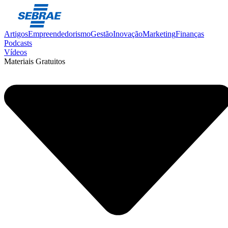
Artigos
Empreendedorismo
Gestão
Inovação
Marketing
Finanças
Podcasts
Vídeos
Materiais Gratuitos