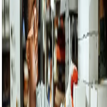
Caso você não queira ter uma contagem manual, você pode buscar u
sistema de gestão que gere um código de barras para cada produto e
que forneça um leitor para atualizar a quantidade deles. Falaremos ma
dessa opção adiante no texto.
2. Registre e classifique as mercadorias
Além de contar os
produtos
,
você precisa complementar esse
trabalho classificando as mercadorias.
Afinal, corre-se o risco de te
mercadorias encalhadas em seu estoque, das quais você nem se
lembrava mais. Por isso, registre os seguintes dados:
nome para cada mercadoria;
características;
quantidade (considerando a dica do tópico anterior).
Um exemplo: imagine que você tenha uma empresa de tecnologia e
queira classificar adequadamente todos os seus produtos, de modo a
dispor as suas peças no estoque e facilitar a consulta dos
colaboradores.
Assim, se você vende produtos para o público gamer, por exemplo,
algumas opções de classificação seriam: