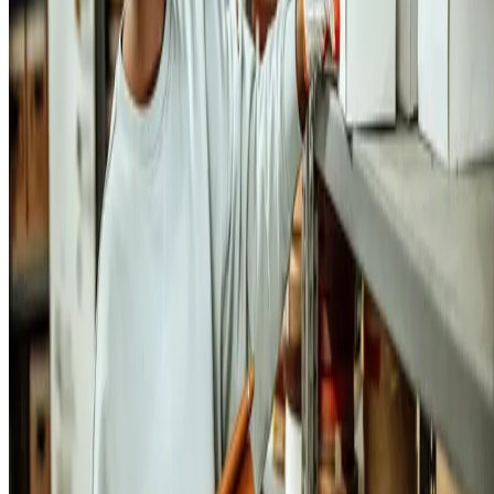
tamanho (de produtos como monitores);
cores;
tipo (material de fabricação);
adequação ao hardware utilizado.
Caso você queira uma classificação ainda mais robusta, também pode
considerar registrar as seguintes informações, principalmente em
relação aos produtos vendidos:
data de aquisição da mercadoria;
data da venda;
valor da venda;
descrição do produto;
código de barras do produto (falaremos mais disso depois).
3. Padronize o armazenamento
Depois, é importante criar um padrão de armazenamento.
Isso envolv
a descrição, a lógica de armazenamento e a identificação.
Nesse caso, não estamos falando apenas da identificação de produtos,
mas de formas de organizar o seu espaço físico. Por isso,
pense na
identificação dos corredores
, prateleiras e palllets, para facilitar com
que os seus funcionários encontrem os produtos facilmente.