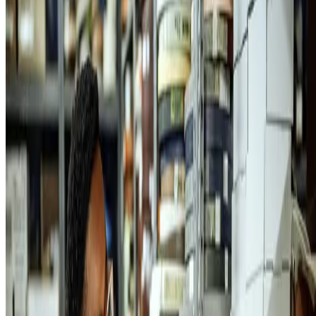
mapeamento das matérias-primas são alguns dos exemplos.
Por isso, entender como
organizar um estoque é importante para
gestores e colaboradores de qualquer empresa.
Pensando nisso,
preparamos as melhores dicas para que você realize o checklist
completo das ações necessárias para fazer uma boa gestão de estoques
Boa leitura!
1. Conte os produtos
O primeiro passo para um bom gerenciamento é realizar a contagem 
estoque
—
isso é, contar quantos itens de cada produto você tem
armazenados.
Desse modo, você terá uma visão clara sobre o que
você já tem e o que não está disponível no momento.
Dessa forma, você entenderá quais itens precisam ser repostos,
principalmente em relação àqueles que vendem muito e não podem
faltar por muito tempo. Com essas informações, você poderá criar
estratégias de comercialização, como uma campanha de queima de
estoque para não perder dinheiro com produtos encalhados.
O ideal é ter mais de um funcionário nessa tarefa, que precisa de
atenção para que o seu inventário não fique todo desorganizado.
Conscientize esses colaboradores sobre a importância de listar as
mercadorias e contar suas unidades.