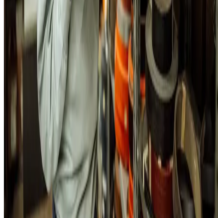
trabalho e controle.
Os códigos de barras reduzem os riscos de falhas de preenchimento d
informações e automatiza essa atribuição. Dessa forma, o gestor terá
informações embasadas e atualizadas sobre a realidade do seu
inventário, a qualquer momento.
A importância das recontagens
Você pode ter até feito uma boa contagem no início,
mas será precis
realizar recontagens periódicas para manter suas informações
atualizadas
. Para um controle mais eficiente e realizado em menos
tempo, o código de barras também é indicado.
Desse modo, bastará passar o leitor na mercadoria para as quantidade
serem atualizadas de maneira automática.
5. Tenha um bom modelo de reposição
A reposição de produtos no estoque acontece de duas formas
principais:
de maneira periódica ou contínua.
No primeiro caso, ela
ocorre de tempos em tempos, de um modo predefinido. Embora isso
tenha a vantagem de nunca deixar o seu estoque vazio, uma oscilação
no mercado pode fazer com que você fique com mercadorias
excedentes.