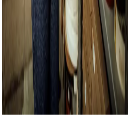
7. Use uma ferramenta de gestão
Por fim, é uma boa ideia pesquisar os sistemas de gestão que existem
no mercado. O gerenciamento de estoque é um módulo em alguns
ERPs, sigla para o termo inglês Enterprise Resource Planning ou
sistema integrado de gestão, se unindo a outras categorias que ajudam
o empreendedor, como
vendas
, faturamento, entre outros.
Adotar uma ferramenta de gestão também é uma forma de
implementa
uma cultura analítica na sua empresa
, orientando as decisões por meio
de dados e tornando as escolhas mais precisas.
Como você viu no artigo, saber como gerenciar o estoque é essencial
para manter um bom fluxo de entradas e saídas, tanto em relação às
mercadorias vendidas como nas matérias-primas.
Quem investe em
um bom gerenciamento estará mais preparado para lidar com as
demandas dos clientes.
Aproveite a visita ao nosso blog e
conheça o Hub Sebrae
: temos
cursos, consultorias e todo o suporte necessário para você expandir o
seu negócio!