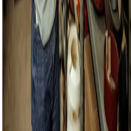
Já o modelo de reposição contínuo trabalha com estoques com um
volume menor, fazendo com que o empreendedor tenha que comprar
produtos e matérias-primas com certa frequência. Isso é bom para se
prevenir contra quedas na procura, mas pode ser perigoso em um
momento em que a demanda fica muito alta.
Cabe a você escolher o melhor modelo —
ou até mesmo trabalhar
com ambos
, ao projetar uma reposição periódica para itens com maio
saída e um modelo contínuo para as demais mercadorias.
6. Conheça a sazonalidade de seus produto
A sazonalidade é uma preocupação muito comum em todos os
negócios. Cada período do ano reflete as tendências de consumo: isso
vale tanto para as estações do ano como períodos de compras intensas
como em
datas comemorativas
.
Por isso, entenda a sazonalidade dos seus produtos para organizar
melhor o seu estoque.
Ao entender aqueles que vendem mais e que
saem menos em determinados períodos
(como na
Black Friday
e n
festas de fim de ano), você terá menos problemas relacionados ao
estoque.