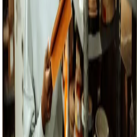
Isso também agiliza o registro de entrada e saída de matérias-primas e
mercadorias. Quando os colaboradores sabem bem onde cada item
deve ser alocado, por exemplo, o ambiente fica bem organizado e a
consulta e a reposição são facilitadas.
4. Trabalhe com códigos de identificação
O código de barra é um registro otimizado dos produtos.
Ele é
uma representação numérica com 13 dígitos, que descrevem
informações como o país de origem, unidade logística, contêineres,
dados de fabricante e outros dados, que podem ser padronizados pelo
próprio empreendedor.
Utilizar códigos de identificação facilitam muito a
organização do
estoque físico
. Afinal, ele contribui tanto para mapear os produtos
vendidos como na separação e posterior envio ao cliente, evitando qu
o empreendedor acabe enviando um item diferente do que foi
adquirido.
Além disso, ele representa uma modernização do seu negócio. Caso o
registro das informações de estoque ainda é realizado de maneira
anual,
a empresa está perdendo em competitividade.
Isso porque a
menos um concorrente seu já utiliza a tecnologia para facilitar esse