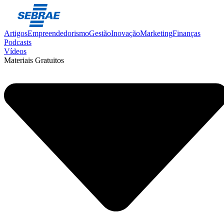
Artigos
Empreendedorismo
Gestão
Inovação
Marketing
Finanças
Podcasts
Vídeos
Materiais Gratuitos