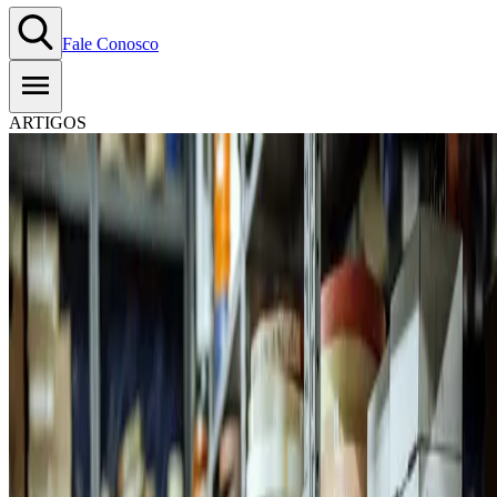
Fale Conosco
ARTIGOS
Checklist para a gestão do
estoque: 7 passos para fazer na
prática!
25.09.2023
-
Tempo estimado de leitura:
6
min
Copiar Link
WhatsApp
Gerenciar o estoque é um trabalho que traz em
diversos benefícios
para o empreendedor. Organização do espaço físico, registro das
entradas e saídas de mercadorias, facilidade de reposição e