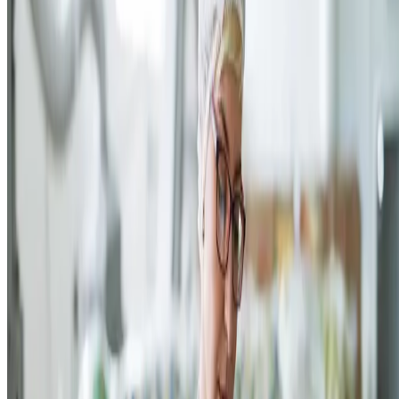
novos mercados e ampliar sua relevância no setor. Produtos com
identidade regional ou características exclusivas frequentemente atra
consumidores em outros países, e isso significa um forte diferencial
competitivo. Com dedicação e o cumprimento das exigências globais,
a exportação torna-se uma estratégia para crescer de forma sustentável
e diversificada.
Como é a demanda internacional?
A demanda internacional por alimentos é ampla e diversificada,
abrangendo desde commodities, como carnes, que devem render cerc
de
25 bilhões de dólares em exportações
, até produtos diferenciados,
com valor agregado. Mercados ao redor do mundo buscam, além dos
itens básicos, alimentos com apelo cultural, qualidade artesanal ou
benefícios específicos, como orgânicos e sustentáveis.
Produtos regionais, como queijos artesanais, temperos tradicionais e
frutas tropicais,
estão conquistando prateleiras internacionais,
principalmente entre consumidores que valorizam a exclusividad
e a autenticidade.
Essa tendência demonstra que a exportação de produtos alimentícios
não se restringe a grandes produções, sendo também uma excelente
oportunidade para negócios menores. Então, por exemplo, se você est
interessado em entender como exportar para os Estados Unidos, esse 