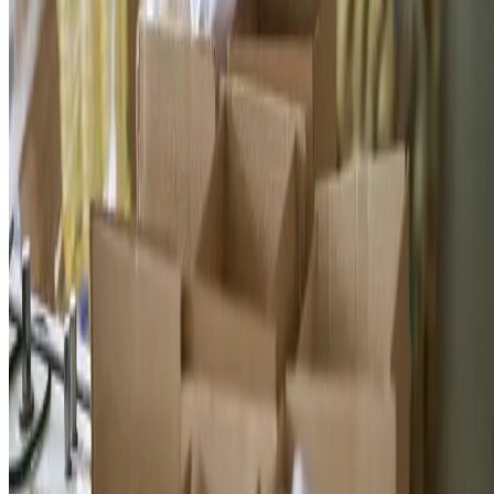
fatura pró-forma
— documento preliminar com as condições
da venda e detalhamento da mercadoria;
nota fiscal de exportação
— comprovante legal da saída da
mercadoria do país;
fatura comercial
— descrição detalhada dos produtos
exportados;
certificado de embarque
— comprova o envio da carga;
romaneio
— lista de itens contidos na remessa;
certificado de origem
— atesta a procedência dos produtos;
certidões sanitárias
— garantem o cumprimento das normas d
segurança alimentar.
Despacho aduaneiro e inspeção
O despacho aduaneiro é uma etapa exigida para a exportação de
alimentos, uma vez que atesta que toda a documentação está em
ordem. As inspeções rigorosas verificam se os produtos cumprem
normas sanitárias e fitossanitárias exigidas pelo país de destino. Desse
modo, esse processo garante a entrada legal e segura dos alimentos no
mercado internacional.
Transporte, embarque e comércio internacional
Após o despacho aduaneiro, o produto segue para o transporte até o