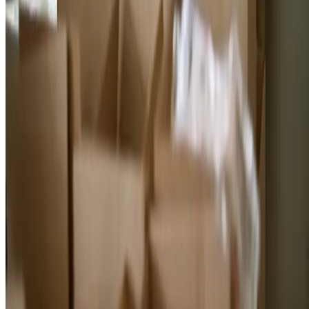
destino.
O tipo de logística depende das características do aliment
e das exigências internacionais.
Embarques via marítima, aérea ou terrestre são comuns, e o comércio
internacional envolve negociações sobre tarifas, prazos e condições d
pagamento, sempre respeitando as leis e regulamentações do país de
destino.
Quais os desafios quanto à exportação de
alimentos?
Além de garantir que os produtos atendam às exigências de segurança
alimentar, há a questão da adaptação às especificidades de cada
mercado. É necessário entender os requisitos locais de rotulagem,
embalagem e transporte, que variam bastante de uma nação para outra
Outro desafio é a necessidade de se adequar a prazos e condições de
pagamento, que são diretamente impactados pela flutuação cambial e
tarifas aduaneiras.
Sem contar a competição com outros países produtores que, muitas
vezes, já têm uma forte presença no cenário internacional. Superar
essas barreiras exige
planejamento, flexibilidade e conhecimento
aprofundado das regulamentações do mercado externo
, além de
contar com parcerias estratégicas e uma rede de fornecedores