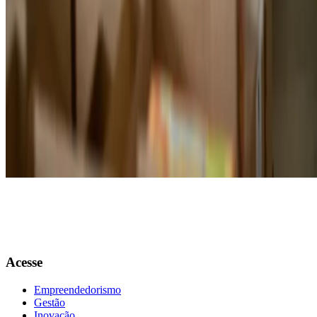
confiáveis.
Sendo assim, a exportação de alimentos oferece grandes oportunidade
para negócios e definitivamente seus retornos valem a pena, porém,
apresenta desafios que exigem atenção a detalhes, regulamentações e
adaptação às demandas internacionais. Com planejamento e
compreensão das especificidades do mercado, é possível aproveitar os
benefícios desse processo e expandir os horizontes comerciais com
sucesso.
Quer se aprofundar no processo de exportação de alimentos? Conheç
nosso
curso completo sobre exportação
, em que você aprenderá tudo
sobre o processo!
Acesse
Empreendedorismo
Gestão
Inovação