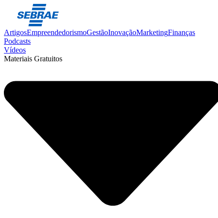
Artigos
Empreendedorismo
Gestão
Inovação
Marketing
Finanças
Podcasts
Vídeos
Materiais Gratuitos