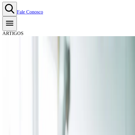
Fale Conosco
ARTIGOS
Entenda como funciona o
processo de exportação de
alimentos
24.03.2025
-
Tempo estimado de leitura:
6
min
Copiar Link
WhatsApp
Seja para atender à demanda de produtos diferenciados ou de
identidade única em outro país, ou ainda para fortalecer economias
locais, a exportação de alimentos movimenta diversas cadeias