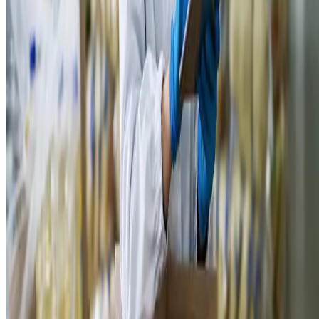
rigorosamente as normas brasileiras, a produção precisa atender às
regulamentações do país de destino, como padrões sanitários, critérios
de inspeção e certificações específicas.
Essa dupla conformidade é exigida para que os alimentos
exportados sejam aceitos e valorizados internacionalmente
, além
de evitar entraves e preservar a credibilidade do negócio.
Embalagem e rotulagem
Mais do que proteção e das
questões de marketing
, a embalagem e a
rotulagem são essenciais para atender às normas do mercado
internacional. Elas devem incluir informações detalhadas como
composição, validade e instruções no idioma do país de destino. Um
cuidado especial com esses aspectos ajuda a evitar barreiras comerciai
e a conquistar consumidores no exterior.
Documentação
A exportação de alimentos exige a organização de uma série de
documentos para o processo ser realizado com a validação legal e
alinhada às exigências internacionais. Essa documentação é
imprescindível para evitar atrasos, multas ou devoluções das
mercadorias. Confira alguns dos principais: