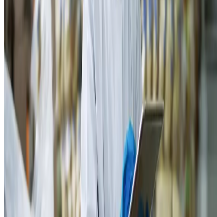
regiões onde a demanda pelos alimentos ofertados seja consistent
e promissora.
Essa análise também deve considerar as exigências
culturais e gastronômicas do país importador, para que o produto
atenda às expectativas.
Habilitação
Antes de iniciar a exportação de seus alimentos, é preciso que o
produtor ou empresa já esteja devidamente habilitado junto aos órgão
competentes. No Brasil, é necessário realizar a inscrição no Sistema
Integrado de Comércio Exterior (SISCOMEX) por meio do RADAR
(Registro e Rastreamento da Atuação dos Intervenientes Aduaneiros).
Esse cadastro é
exigido para validar que as operações sejam
realizadas em conformidade com as leis vigentes
. Dessa forma, a
habilitação envolve certificações específicas exigidas pelos mercados
internacionais, como selos de qualidade e segurança alimentar. Estar
habilitado é o ponto de partida para operar em conformidade legal e
competitiva no comércio exterior.
Produção e controle de qualidade
O
controle de qualidade
é um aspecto que varia de país para país,
exigindo atenção às especificidades de cada mercado. Além de cumpr