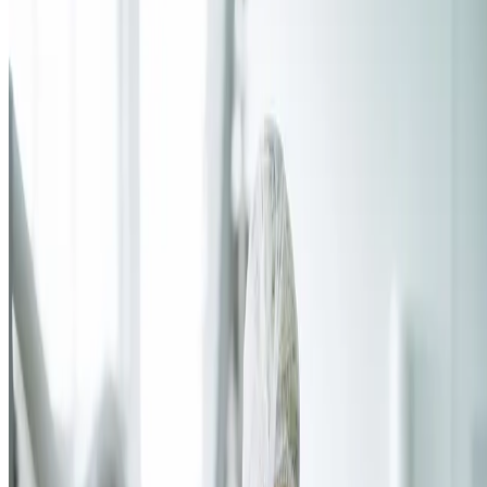
produtivas. No entanto, é mais complexo do que apenas despachar
mercadorias, pois envolve regulamentações, padrões de qualidade e
uma logística muito bem estruturada.
Ao analisar como funciona esse processo, é preciso compreender as
etapas que garantem que os produtos cheguem ao destino em
condições ideais,
como a
escolha adequada das embalagens até a
elaboração de documentos obrigatórios
, como certificados
sanitários.
Neste post, falaremos como esse complexo sistema de processos oper
quais são os principais desafios e, acima de tudo, como preparar seu
negócio para alcançar novos horizontes no mercado externo.
A exportação de alimentos é uma boa
oportunidade?
O comércio internacional de alimentos tem sido cada vez mais uma
alternativa promissora, alcançando tanto grandes empresas quanto
pequenos negócios
. Embora o conceito pareça simples — produzir e
enviar alimentos para outro país —,
o processo exige planejamento
detalhado e adequação a normas nacionais e internacionais
.
Negócios que investem na exportação têm a chance de conquistar