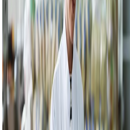
um mercado promissor para itens únicos e de qualidade.
Como funciona a exportação de alimentos
Não é – e nem poderia ser – tão simples quanto apenas avaliar o
mercado externo e suas demandas. Entender como exportar alimentos
requer a compreensão de que existe um
rigoroso controle de
segurança alimentar para garantir a qualidade do produto em
todas as etapas
.
Dessa forma, é indispensável atender normas nacionais e
internacionais, que regulamentam desde a produção até o transporte.
Nos próximos tópicos, vamos entender como funciona a exportação d
alimentos e suas etapas.
Seleção de produtos e mercado
O processo de exportação começa com uma análise cuidadosa para
escolher os produtos que têm potencial competitivo no mercado
internacional. Fatores como qualidade, volume de produção,
sazonalidade e
tendências de consumo global
são determinantes nessa
etapa.
Também é necessário estudar os mercados-alvo, identificando